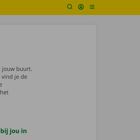
 jouw buurt.
 vind je de
je
 het
ij jou in