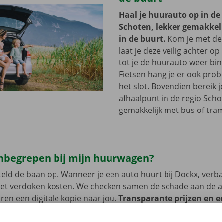
Haal je huurauto op in de
Schoten, lekker gemakkelij
in de buurt.
Kom je met de
laat je deze veilig achter op
tot je de huurauto weer bi
Fietsen hang je er ook pro
het slot. Bovendien bereik j
afhaalpunt in de regio Sch
gemakkelijk met bus of tra
 inbegrepen bij mijn huurwagen?
eld de baan op. Wanneer je een auto huurt bij Dockx, verb
met verdoken kosten. We checken samen de schade aan de 
uren een digitale kopie naar jou.
Transparante prijzen en e
service zijn onze prioriteit.
Heb je daarnaast technische p