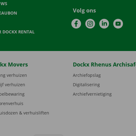
UWS
Volg ons
EAUBON
Facebook
Instagram
LinkedIn
YouTu
R DOCKX RENTAL
kx Movers
Dockx Rhenus Archisaf
ng verhuizen
Archiefopslag
ijf verhuizen
Digitalisering
elbewaring
Archiefvernietiging
orenverhuis
uisdozen & verhuisliften