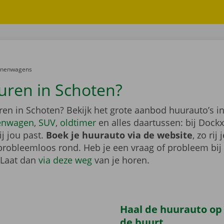
er:
onenwagens
uren in Schoten?
ren in Schoten? Bekijk het grote aanbod huurauto’s in
enwagen
,
SUV
,
oldtimer
en alles daartussen: bij Dockx
j jou past.
Boek je huurauto via de website
, zo rij 
probleemloos rond. Heb je een vraag of probleem bij
 Laat dan
via deze weg
van je horen.
Haal de huurauto op b
de buurt