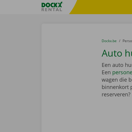
Ga naar inhoud
Taalselectie overslaan
Fratello DEMO
U bevindt zich hi
van
Dockx.be
naar
Pers
Auto h
Een auto hu
Een
person
wagen die bi
binnenkort 
reserveren?