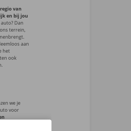
 regio van
k en bij jou
 auto? Dan
 ons terrein,
nnenbrengt.
bleemloos aan
e het
oten ook
m.
azen we je
auto voor
en
ech