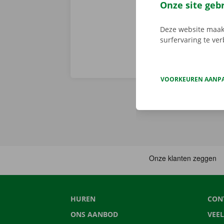
onderweg? Dan
Onze site geb
Deze website maakt
surfervaring te ve
VOORKEUREN AANP
HUREN
CON
ONS AANBOD
VEE