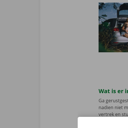
Wat is er
Ga gerustgest
nadien niet 
vertrek en st
persoonlijke 