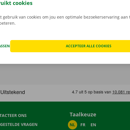
 staat er 24/7 assistentie en pechverhelping voor je klaar.
ruikt cookies
 gebruik van cookies om jou een optimale bezoekerservaring aan t
rbeteren.
ASSEN
ACCEPTEER ALLE COOKIES
Taalkeuze
TACTEER ONS
LGESTELDE VRAGEN
NL
FR
EN