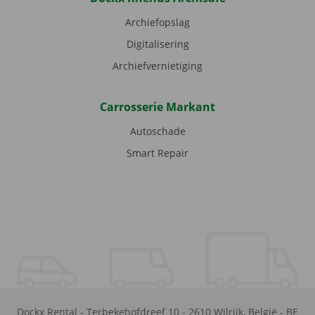
Archiefopslag
Digitalisering
Archiefvernietiging
Carrosserie Markant
Autoschade
Smart Repair
Dockx Rental
-
Terbekehofdreef 10
-
2610
Wilrijk
,
België
-
BE