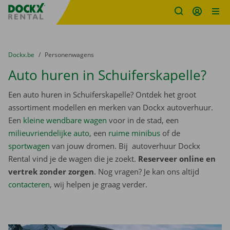
Fratello DEMO
Ga naar inhoud
Taalselectie overslaan
U bevindt zich hier:
van
Dockx.be
naar
Personenwagens
Auto huren in Schuiferskapelle?
Een auto huren in Schuiferskapelle? Ontdek het groot
assortiment modellen en merken van Dockx autoverhuur.
Een
kleine wendbare wagen
voor in de stad, een
milieuvriendelijke auto
, een
ruime minibus
of de
sportwagen
van jouw dromen. Bij autoverhuur Dockx
Rental vind je de wagen die je zoekt.
Reserveer online en
vertrek zonder zorgen
. Nog vragen? Je kan ons altijd
contacteren
, wij helpen je graag verder.