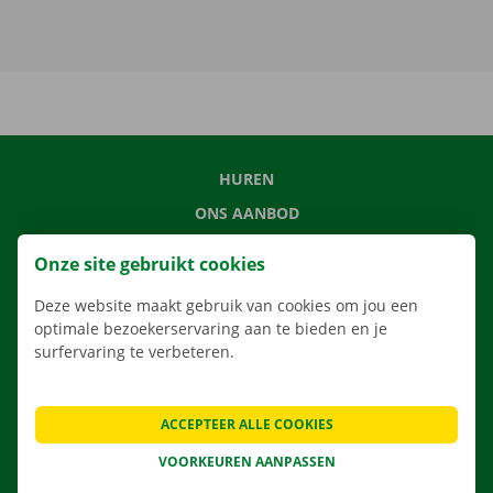
HUREN
ONS AANBOD
ONZE DIENSTEN
Onze site gebruikt cookies
LOCATIES
Deze website maakt gebruik van cookies om jou een
APP
optimale bezoekerservaring aan te bieden en je
VERHUISOPLOSSINGEN
surfervaring te verbeteren.
ACCEPTEER ALLE COOKIES
CONTACTEER ONS
VOORKEUREN AANPASSEN
VEELGESTELDE VRAGEN