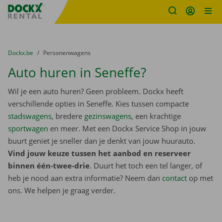
Fratello DEMO
Ga naar inhoud
Taalselectie overslaan
U bevindt zich hier:
van
Dockx.be
naar
Personenwagens
Auto huren in Seneffe?
Wil je een auto huren? Geen probleem. Dockx heeft
verschillende opties in Seneffe. Kies tussen compacte
stadswagens
, bredere
gezinswagens
, een krachtige
sportwagen
en meer. Met een Dockx Service Shop in jouw
buurt geniet je sneller dan je denkt van jouw huurauto.
Vind jouw keuze tussen het aanbod en reserveer
binnen één-twee-drie
. Duurt het toch een tel langer, of
heb je nood aan extra informatie? Neem dan
contact
op met
ons. We helpen je graag verder.