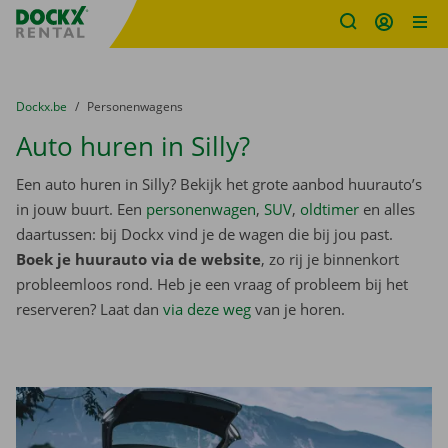
Fratello DEMO
Ga naar inhoud
Taalselectie overslaan
U bevindt zich hier:
van
Dockx.be
naar
Personenwagens
Auto huren in Silly?
Een auto huren in Silly? Bekijk het grote aanbod huurauto’s
in jouw buurt. Een
personenwagen
,
SUV
,
oldtimer
en alles
daartussen: bij Dockx vind je de wagen die bij jou past.
Boek je huurauto via de website
, zo rij je binnenkort
probleemloos rond. Heb je een vraag of probleem bij het
reserveren? Laat dan
via deze weg
van je horen.