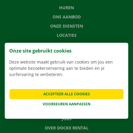
HUREN
ONS AANBOD
ONZE DIENSTEN
LOCATIES
APP
Onze site gebruikt cookies
VERHUISOPLOSSINGEN
Deze website maakt gebruik van cookies om jou een
optimale bezoekerservaring aan te bieden en je
surfervaring te verbeteren.
CONTACTEER ONS
VEELGESTELDE VRAGEN
ACCEPTEER ALLE COOKIES
NIEUWS
VOORKEUREN AANPASSEN
CADEAUBON
JOBS
OVER DOCKX RENTAL