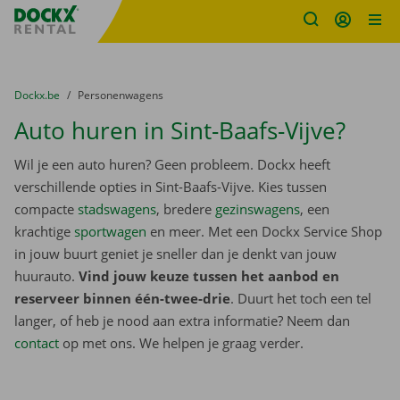
Fratello DEMO
Ga naar inhoud
Taalselectie overslaan
U bevindt zich hier:
van
Dockx.be
naar
Personenwagens
Auto huren in Sint-Baafs-Vijve?
Wil je een auto huren? Geen probleem. Dockx heeft
verschillende opties in Sint-Baafs-Vijve. Kies tussen
compacte
stadswagens
, bredere
gezinswagens
, een
krachtige
sportwagen
en meer. Met een Dockx Service Shop
in jouw buurt geniet je sneller dan je denkt van jouw
huurauto.
Vind jouw keuze tussen het aanbod en
reserveer binnen één-twee-drie
. Duurt het toch een tel
langer, of heb je nood aan extra informatie? Neem dan
contact
op met ons. We helpen je graag verder.