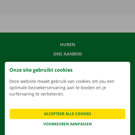
HUREN
ONS AANBOD
ONZE DIENSTEN
Onze site gebruikt cookies
LOCATIES
Deze website maakt gebruik van cookies om jou een
APP
optimale bezoekerservaring aan te bieden en je
VERHUISOPLOSSINGEN
surfervaring te verbeteren.
ACCEPTEER ALLE COOKIES
CONTACTEER ONS
VOORKEUREN AANPASSEN
VEELGESTELDE VRAGEN