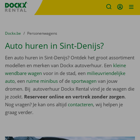
Fratello DEMO
Ga naar inhoud
Taalselectie overslaan
U bevindt zich hier:
van
Dockx.be
naar
Personenwagens
Auto huren in Sint-Denijs?
Een auto huren in Sint-Denijs? Ontdek het groot assortiment
modellen en merken van Dockx autoverhuur. Een
kleine
wendbare wagen
voor in de stad, een
milieuvriendelijke
auto
, een
ruime minibus
of de
sportwagen
van jouw
dromen. Bij autoverhuur Dockx Rental vind je de wagen die
je zoekt.
Reserveer online en vertrek zonder zorgen
.
Nog vragen? Je kan ons altijd
contacteren
, wij helpen je
graag verder.