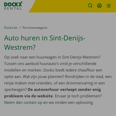
Fratello DEMO
Ga naar inhoud
Taalselectie overslaan
U bevindt zich hier:
van
Dockx.be
naar
Personenwagens
Auto huren in Sint-Denijs-
Westrem?
Op zoek naar een huurwagen in Sint-Denijs-Westrem?
Tussen ons aanbod huurauto’s vind je verschillende
modellen en merken. Dockx biedt iedere chauffeur een
optie aan. Wat zijn jouw plannen? Rondrijden in de stad, een
reisje maken met vrienden, of een droomervaring in een
sportwagen?
De autoverhuur verloopt zonder enig
probleem via de website
. Ervaar je toch problemen?
Neem dan contact op
en we vinden een oplossing.