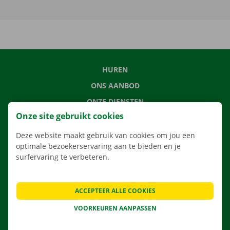
HUREN
ONS AANBOD
ONZE DIENSTEN
Onze site gebruikt cookies
LOCATIES
APP
Deze website maakt gebruik van cookies om jou een
optimale bezoekerservaring aan te bieden en je
VERHUISOPLOSSINGEN
surfervaring te verbeteren.
ACCEPTEER ALLE COOKIES
CONTACTEER ONS
VOORKEUREN AANPASSEN
VEELGESTELDE VRAGEN
NIEUWS