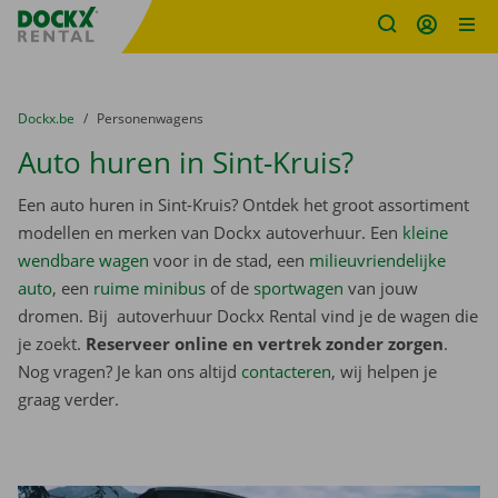
Fratello DEMO
Ga naar inhoud
Taalselectie overslaan
U bevindt zich hier:
van
Dockx.be
naar
Personenwagens
Auto huren in Sint-Kruis?
Een auto huren in Sint-Kruis? Ontdek het groot assortiment
modellen en merken van Dockx autoverhuur. Een
kleine
wendbare wagen
voor in de stad, een
milieuvriendelijke
auto
, een
ruime minibus
of de
sportwagen
van jouw
dromen. Bij autoverhuur Dockx Rental vind je de wagen die
je zoekt.
Reserveer online en vertrek zonder zorgen
.
Nog vragen? Je kan ons altijd
contacteren
, wij helpen je
graag verder.