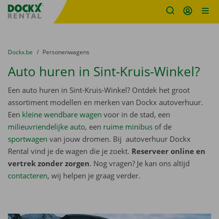
Fratello DEMO
Ga naar inhoud
Taalselectie overslaan
U bevindt zich hier:
van
Dockx.be
naar
Personenwagens
Auto huren in Sint-Kruis-Winkel?
Een auto huren in Sint-Kruis-Winkel? Ontdek het groot
assortiment modellen en merken van Dockx autoverhuur.
Een
kleine wendbare wagen
voor in de stad, een
milieuvriendelijke auto
, een
ruime minibus
of de
sportwagen
van jouw dromen. Bij autoverhuur Dockx
Rental vind je de wagen die je zoekt.
Reserveer online en
vertrek zonder zorgen
. Nog vragen? Je kan ons altijd
contacteren
, wij helpen je graag verder.