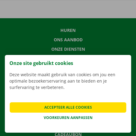
HUREN
ONS AANBOD
ONZE DIENSTEN
LOCATIES
Onze site gebruikt cookies
APP
Deze website maakt gebruik van cookies om jou een
VERHUISOPLOSSINGEN
optimale bezoekerservaring aan te bieden en je
surfervaring te verbeteren.
CONTACTEER ONS
ACCEPTEER ALLE COOKIES
VEELGESTELDE VRAGEN
VOORKEUREN AANPASSEN
NIEUWS
CADEAUBON