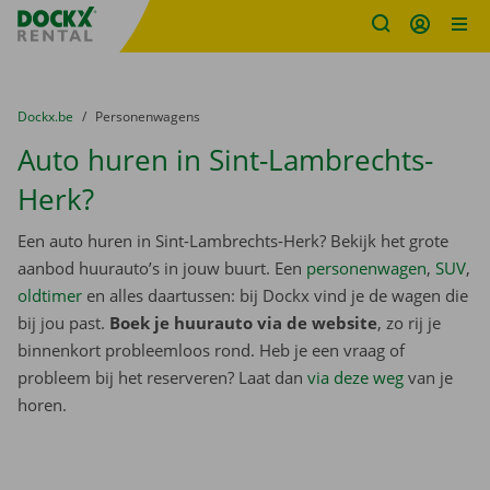
Fratello DEMO
Ga naar inhoud
Taalselectie overslaan
U bevindt zich hier:
van
Dockx.be
naar
Personenwagens
Auto huren in Sint-Lambrechts-
Herk?
Een auto huren in Sint-Lambrechts-Herk? Bekijk het grote
aanbod huurauto’s in jouw buurt. Een
personenwagen
,
SUV
,
oldtimer
en alles daartussen: bij Dockx vind je de wagen die
bij jou past.
Boek je huurauto via de website
, zo rij je
binnenkort probleemloos rond. Heb je een vraag of
probleem bij het reserveren? Laat dan
via deze weg
van je
horen.