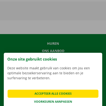
HUREN
ONS AANBOD
ONZE DIENSTEN
Onze site gebruikt cookies
LOCATIES
Deze website maakt gebruik van cookies om jou een
APP
optimale bezoekerservaring aan te bieden en je
surfervaring te verbeteren.
VERHUISOPLOSSINGEN
ACCEPTEER ALLE COOKIES
VOORKEUREN AANPASSEN
CONTACTEER ONS