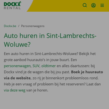
Fratello DEMO
Ga naar inhoud
Taalselectie overslaan
U bevindt zich hier:
van
Dockx.be
naar
Personenwagens
Auto huren in Sint-Lambrechts-
Woluwe?
Een auto huren in Sint-Lambrechts-Woluwe? Bekijk het
grote aanbod huurauto’s in jouw buurt. Een
personenwagen
,
SUV
,
oldtimer
en alles daartussen: bij
Dockx vind je de wagen die bij jou past.
Boek je huurauto
via de website
, zo rij je binnenkort probleemloos rond.
Heb je een vraag of probleem bij het reserveren? Laat dan
via deze weg
van je horen.