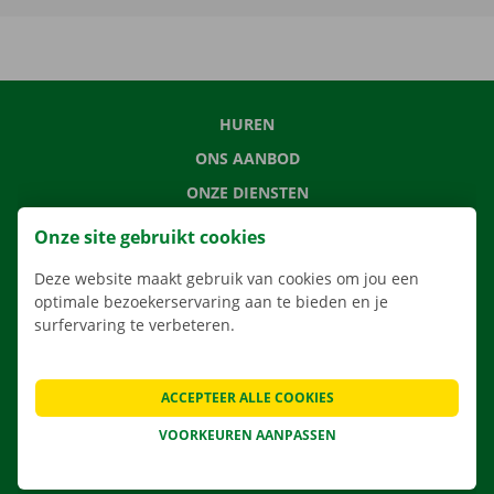
HUREN
ONS AANBOD
ONZE DIENSTEN
LOCATIES
Onze site gebruikt cookies
APP
Deze website maakt gebruik van cookies om jou een
VERHUISOPLOSSINGEN
optimale bezoekerservaring aan te bieden en je
surfervaring te verbeteren.
ACCEPTEER ALLE COOKIES
CONTACTEER ONS
VEELGESTELDE VRAGEN
VOORKEUREN AANPASSEN
NIEUWS