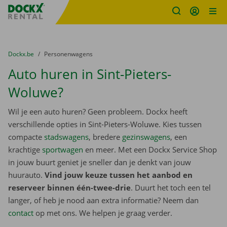
Fratello DEMO
Ga naar inhoud
Taalselectie overslaan
U bevindt zich hier:
van
Dockx.be
naar
Personenwagens
Auto huren in Sint-Pieters-
Woluwe?
Wil je een auto huren? Geen probleem. Dockx heeft
verschillende opties in Sint-Pieters-Woluwe. Kies tussen
compacte
stadswagens
, bredere
gezinswagens
, een
krachtige
sportwagen
en meer. Met een Dockx Service Shop
in jouw buurt geniet je sneller dan je denkt van jouw
huurauto.
Vind jouw keuze tussen het aanbod en
reserveer binnen één-twee-drie
. Duurt het toch een tel
langer, of heb je nood aan extra informatie? Neem dan
contact
op met ons. We helpen je graag verder.