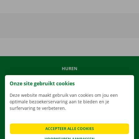
HUREN
ONS AANBOD
Onze site gebruikt cookies
ONZE DIENSTEN
Deze website maakt gebruik van cookies om jou een
LOCATIES
optimale bezoekerservaring aan te bieden en je
APP
surfervaring te verbeteren.
VERHUISOPLOSSINGEN
ACCEPTEER ALLE COOKIES