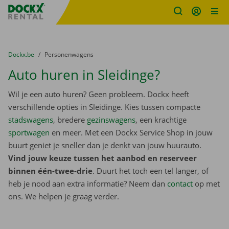
Fratello DEMO
Ga naar inhoud
Taalselectie overslaan
U bevindt zich hier:
van
Dockx.be
naar
Personenwagens
Auto huren in Sleidinge?
Wil je een auto huren? Geen probleem. Dockx heeft
verschillende opties in Sleidinge. Kies tussen compacte
stadswagens
, bredere
gezinswagens
, een krachtige
sportwagen
en meer. Met een Dockx Service Shop in jouw
buurt geniet je sneller dan je denkt van jouw huurauto.
Vind jouw keuze tussen het aanbod en reserveer
binnen één-twee-drie
. Duurt het toch een tel langer, of
heb je nood aan extra informatie? Neem dan
contact
op met
ons. We helpen je graag verder.