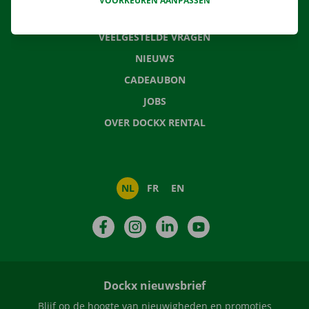
VOORKEUREN AANPASSEN
CONTACTEER ONS
VEELGESTELDE VRAGEN
NIEUWS
CADEAUBON
JOBS
OVER DOCKX RENTAL
NL
FR
EN
Facebook
Instagram
LinkedIn
YouTube
Dockx nieuwsbrief
Blijf op de hoogte van nieuwigheden en promoties