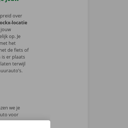
spreid over
Dockx-locatie
r jouw
ijk op. Je
 met het
t de fiets of
 is er plaats
aten terwijl
huurauto’s.
azen we je
auto voor
en