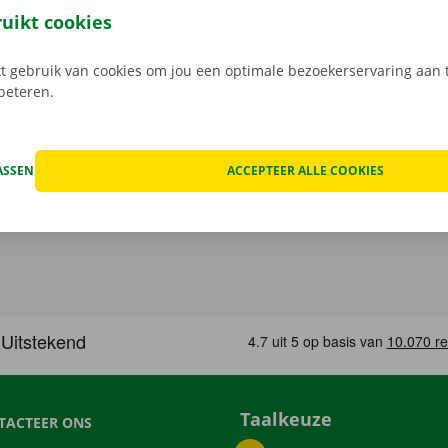
service zijn onze prioriteit.
Heb je daarnaast technische p
ruikt cookies
 staat er 24/7 assistentie en pechverhelping voor je klaar.
 gebruik van cookies om jou een optimale bezoekerservaring aan t
rbeteren.
ASSEN
ACCEPTEER ALLE COOKIES
Taalkeuze
TACTEER ONS