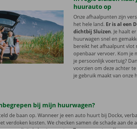
huurauto op
Onze afhaalpunten zijn ver
het hele land.
Er is al een 
dichtbij Sluizen
. Je haalt e
huurwagen snel en gemakkel
bereikt het afhaalpunt vlot
openbaar vervoer. Kom je me
je persoonlijk voertuig? Dan
voorzien om deze achter te l
je gebruik maakt van onze 
 inbegrepen bij mijn huurwagen?
eld de baan op. Wanneer je een auto huurt bij Dockx, verb
met verdoken kosten. We checken samen de schade aan de 
uren een digitale kopie naar jou.
Transparante prijzen en e