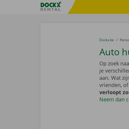
Ga naar inhoud
Taalselectie overslaan
Fratello DEMO
U bevindt zich hi
van
Dockx.be
naar
Pers
Auto h
Op zoek naa
je verschil
aan. Wat zi
vrienden, o
verloopt z
Neem dan c