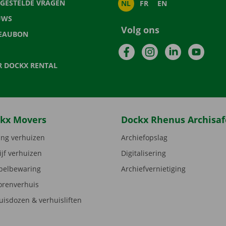
LGESTELDE VRAGEN
NL
FR
EN
UWS
Volg ons
EAUBON
Facebook
Instagram
LinkedIn
YouTu
R DOCKX RENTAL
kx Movers
Dockx Rhenus Archisaf
ng verhuizen
Archiefopslag
ijf verhuizen
Digitalisering
elbewaring
Archiefvernietiging
orenverhuis
uisdozen & verhuisliften