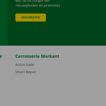
Blijf op de hoogte van
nieuwigheden en promoties
INSCHRIJVEN
be
e
Carrosserie Markant
Autoschade
Smart Repair