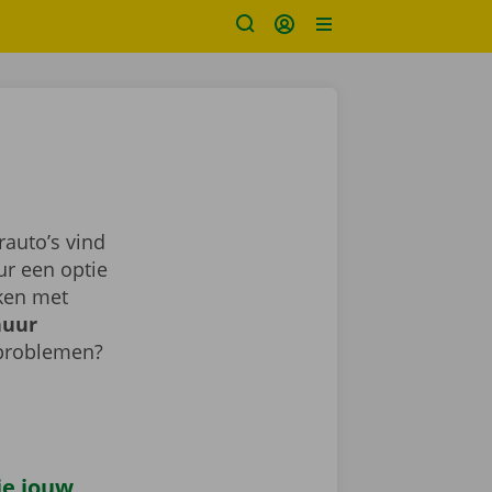
auto’s vind
ur een optie
aken met
huur
 problemen?
 je jouw