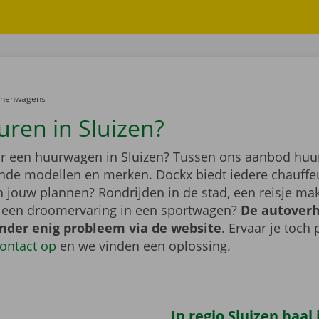
er:
onenwagens
uren in Sluizen?
r een huurwagen in Sluizen? Tussen ons aanbod huur
lende modellen en merken. Dockx biedt iedere chauffe
jn jouw plannen? Rondrijden in de stad, een reisje m
f een droomervaring in een sportwagen?
De autover
onder enig probleem via de website
. Ervaar je toch
ontact op
en we vinden een oplossing.
In regio Sluizen haal