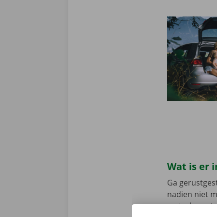
Wat is er
Ga gerustgest
nadien niet 
vertrek en st