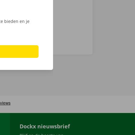
ech
e bieden en je
Dockx nieuwsbrief