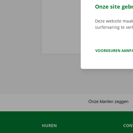
persoonlijke 
Onze site geb
onderweg? Dan
Deze website maakt
surfervaring te ve
VOORKEUREN AANP
HUREN
CON