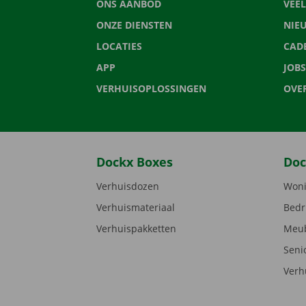
ONS AANBOD
VEE
ONZE DIENSTEN
NIE
LOCATIES
CAD
APP
JOBS
VERHUISOPLOSSINGEN
OVE
Dockx Boxes
Doc
Verhuisdozen
Woni
Verhuismateriaal
Bedr
Verhuispakketten
Meub
Seni
Verh