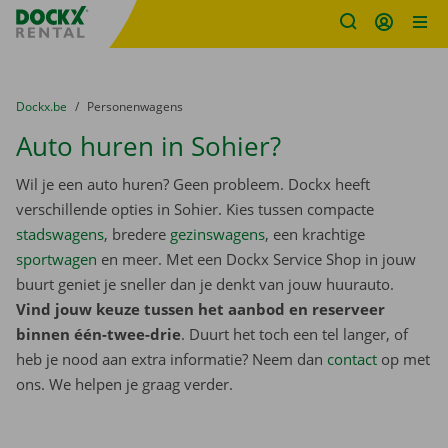
Fratello DEMO
Ga naar inhoud
Taalselectie overslaan
U bevindt zich hier:
van
Dockx.be
naar
Personenwagens
Auto huren in Sohier?
Wil je een auto huren? Geen probleem. Dockx heeft
verschillende opties in Sohier. Kies tussen compacte
stadswagens
, bredere
gezinswagens
, een krachtige
sportwagen
en meer. Met een Dockx Service Shop in jouw
buurt geniet je sneller dan je denkt van jouw huurauto.
Vind jouw keuze tussen het aanbod en reserveer
binnen één-twee-drie
. Duurt het toch een tel langer, of
heb je nood aan extra informatie? Neem dan
contact
op met
ons. We helpen je graag verder.