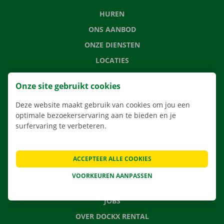
HUREN
ONS AANBOD
ONZE DIENSTEN
LOCATIES
APP
Onze site gebruikt cookies
VERHUISOPLOSSINGEN
Deze website maakt gebruik van cookies om jou een
optimale bezoekerservaring aan te bieden en je
surfervaring te verbeteren.
CONTACTEER ONS
VEELGESTELDE VRAGEN
ACCEPTEER ALLE COOKIES
NIEUWS
VOORKEUREN AANPASSEN
CADEAUBON
JOBS
OVER DOCKX RENTAL