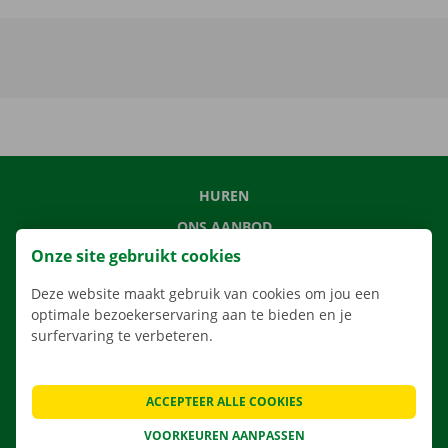
HUREN
ONS AANBOD
Onze site gebruikt cookies
ONZE DIENSTEN
LOCATIES
Deze website maakt gebruik van cookies om jou een
optimale bezoekerservaring aan te bieden en je
APP
surfervaring te verbeteren.
VERHUISOPLOSSINGEN
ACCEPTEER ALLE COOKIES
VOORKEUREN AANPASSEN
CONTACTEER ONS