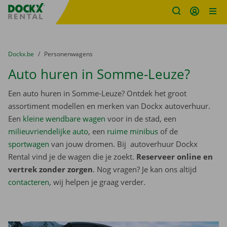
Fratello DEMO
Ga naar inhoud
Taalselectie overslaan
U bevindt zich hier:
van
Dockx.be
naar
Personenwagens
Auto huren in Somme-Leuze?
Een auto huren in Somme-Leuze? Ontdek het groot
assortiment modellen en merken van Dockx autoverhuur.
Een
kleine wendbare wagen
voor in de stad, een
milieuvriendelijke auto
, een
ruime minibus
of de
sportwagen
van jouw dromen. Bij autoverhuur Dockx
Rental vind je de wagen die je zoekt.
Reserveer online en
vertrek zonder zorgen
. Nog vragen? Je kan ons altijd
contacteren
, wij helpen je graag verder.