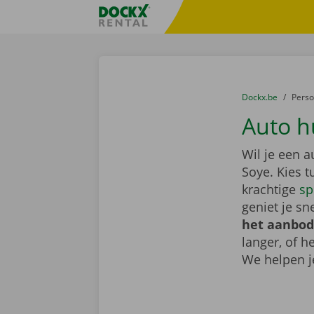
Ga naar inhoud
Taalselectie overslaan
Fratello DEMO
U bevindt zich hi
van
Dockx.be
naar
Pers
Auto h
Wil je een 
Soye. Kies 
krachtige
sp
geniet je sn
het aanbod
langer, of 
We helpen j