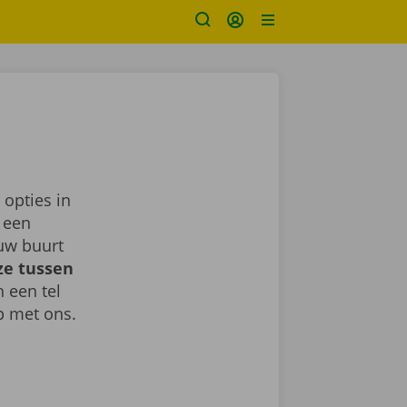
 opties in
, een
uw buurt
ze tussen
h een tel
 met ons.