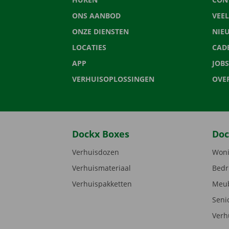
ONS AANBOD
VEE
ONZE DIENSTEN
NIE
LOCATIES
CAD
APP
JOBS
VERHUISOPLOSSINGEN
OVE
Dockx Boxes
Doc
Verhuisdozen
Woni
Verhuismateriaal
Bedr
Verhuispakketten
Meub
Seni
Verh