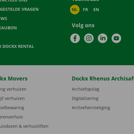
LGESTELDE VRAGEN
NL
FR
EN
UWS
Volg ons
EAUBON
Facebook
Instagram
LinkedIn
YouTu
R DOCKX RENTAL
kx Movers
Dockx Rhenus Archisaf
ng verhuizen
Archiefopslag
ijf verhuizen
Digitalisering
elbewaring
Archiefvernietiging
orenverhuis
uisdozen & verhuisliften