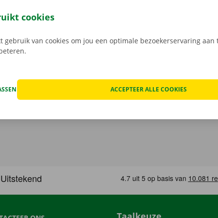
 service dragen we hoog in het vaandel.
Daarom bekijken 
n de schade aan de auto. Je geniet bij technische proble
ruikt cookies
ping binnen heel Europa. Zo geraak je altijd veilig thuis.
 gebruik van cookies om jou een optimale bezoekerservaring aan t
rbeteren.
ASSEN
ACCEPTEER ALLE COOKIES
Taalkeuze
TACTEER ONS