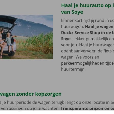
Haal je huurauto op i
van Soye
Binnenkort rijd jij rond in 
huurwagen.
Haal je wagen
Dockx Service Shop in de 
Soye
. Lekker gemakkelijk e
voor jou. Haal je huurwage
openbaar vervoer, de fiets o
wagen. We voorzien
parkeermogelijkheden tijde
huurtermijn.
wagen zonder kopzorgen
 je huurperiode de wagen terugbrengt op onze locatie in S
 verrassingen op je te wachten.
Transparante prijzen en e