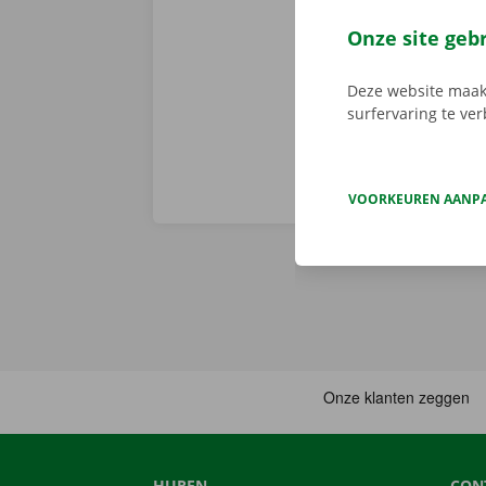
persoonlijke
voorhand same
Onze site geb
van pechverhel
Deze website maakt
surfervaring te ve
VOORKEUREN AANP
HUREN
CON