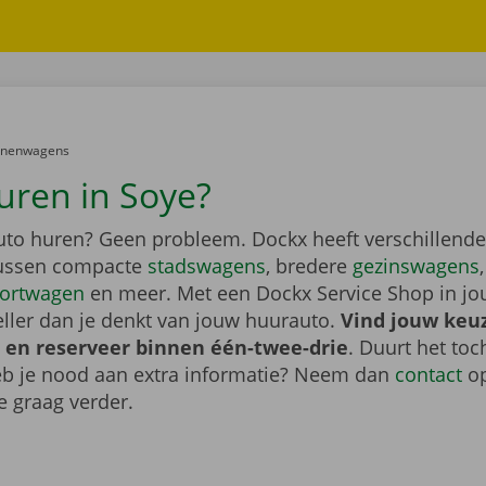
er:
onenwagens
uren in Soye?
auto huren? Geen probleem. Dockx heeft verschillende
tussen compacte
stadswagens
, bredere
gezinswagens
ortwagen
en meer. Met een Dockx Service Shop in jo
eller dan je denkt van jouw huurauto.
Vind jouw keu
 en reserveer binnen één-twee-drie
. Duurt het toc
heb je nood aan extra informatie? Neem dan
contact
op
e graag verder.