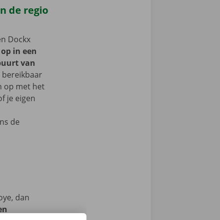
n de regio
een Dockx
 op in een
buurt van
n bereikbaar
n op met het
f je eigen
ns de
oye, dan
en