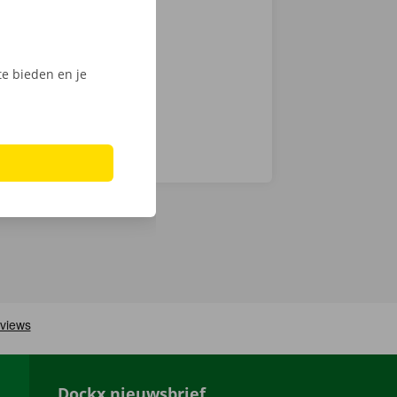
we op
men ook 24/7
e bieden en je
Dockx nieuwsbrief