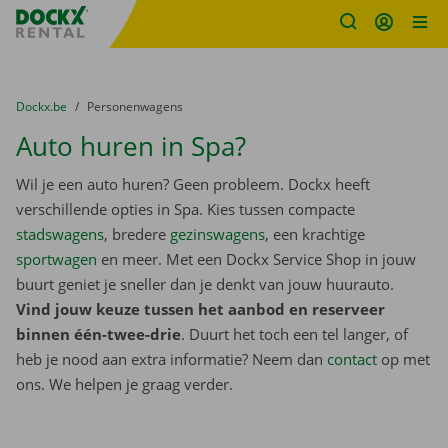
Fratello DEMO
Ga naar inhoud
Taalselectie overslaan
U bevindt zich hier:
van
Dockx.be
naar
Personenwagens
Auto huren in Spa?
Wil je een auto huren? Geen probleem. Dockx heeft
verschillende opties in Spa. Kies tussen compacte
stadswagens
, bredere
gezinswagens
, een krachtige
sportwagen
en meer. Met een Dockx Service Shop in jouw
buurt geniet je sneller dan je denkt van jouw huurauto.
Vind jouw keuze tussen het aanbod en reserveer
binnen één-twee-drie
. Duurt het toch een tel langer, of
heb je nood aan extra informatie? Neem dan
contact
op met
ons. We helpen je graag verder.