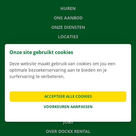
HUREN
ONS AANBOD
ONZE DIENSTEN
LOCATIES
APP
Onze site gebruikt cookies
VERHUISOPLOSSINGEN
Deze website maakt gebruik van cookies om jou een
optimale bezoekerservaring aan te bieden en je
surfervaring te verbeteren.
CONTACTEER ONS
VEELGESTELDE VRAGEN
ACCEPTEER ALLE COOKIES
NIEUWS
VOORKEUREN AANPASSEN
CADEAUBON
JOBS
OVER DOCKX RENTAL