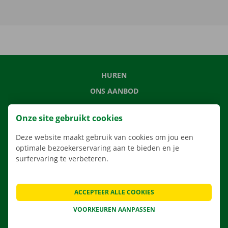
HUREN
ONS AANBOD
ONZE DIENSTEN
Onze site gebruikt cookies
LOCATIES
Deze website maakt gebruik van cookies om jou een
APP
optimale bezoekerservaring aan te bieden en je
VERHUISOPLOSSINGEN
surfervaring te verbeteren.
ACCEPTEER ALLE COOKIES
CONTACTEER ONS
VOORKEUREN AANPASSEN
VEELGESTELDE VRAGEN