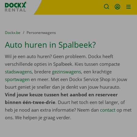
Fratello DEMO
Ga naar inhoud
Taalselectie overslaan
U bevindt zich hier:
van
Dockx.be
naar
Personenwagens
Auto huren in Spalbeek?
Wil je een auto huren? Geen probleem. Dockx heeft
verschillende opties in Spalbeek. Kies tussen compacte
stadswagens
, bredere
gezinswagens
, een krachtige
sportwagen
en meer. Met een Dockx Service Shop in jouw
buurt geniet je sneller dan je denkt van jouw huurauto.
Vind jouw keuze tussen het aanbod en reserveer
binnen één-twee-drie
. Duurt het toch een tel langer, of
heb je nood aan extra informatie? Neem dan
contact
op met
ons. We helpen je graag verder.