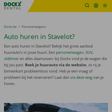
Fratello DEMO
Ga naar inhoud
Taalselectie overslaan
U bevindt zich hier:
van
Dockx.be
naar
Personenwagens
Auto huren in Stavelot?
Een auto huren in Stavelot? Bekijk het grote aanbod
huurauto’s in jouw buurt. Een
personenwagen
,
SUV
,
oldtimer
en alles daartussen: bij Dockx vind je de wagen die
bij jou past.
Boek je huurauto via de website
, zo rij je
binnenkort probleemloos rond. Heb je een vraag of
probleem bij het reserveren? Laat dan
via deze weg
van je
horen.