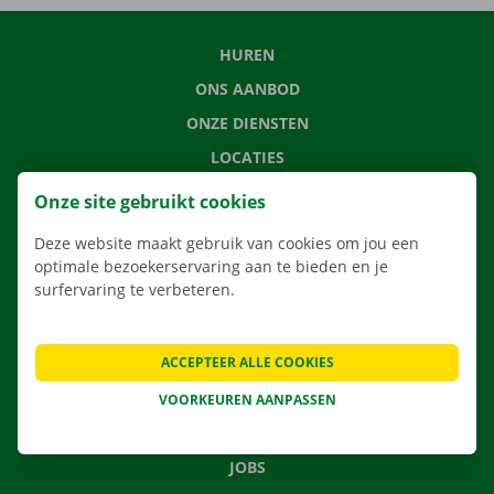
HUREN
ONS AANBOD
ONZE DIENSTEN
LOCATIES
APP
Onze site gebruikt cookies
VERHUISOPLOSSINGEN
Deze website maakt gebruik van cookies om jou een
optimale bezoekerservaring aan te bieden en je
surfervaring te verbeteren.
CONTACTEER ONS
ACCEPTEER ALLE COOKIES
VEELGESTELDE VRAGEN
NIEUWS
VOORKEUREN AANPASSEN
CADEAUBON
JOBS