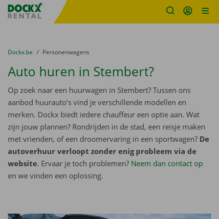
Fratello DEMO
Ga naar inhoud
Taalselectie overslaan
U bevindt zich hier:
van
Dockx.be
naar
Personenwagens
Auto huren in Stembert?
Op zoek naar een huurwagen in Stembert? Tussen ons
aanbod huurauto’s vind je verschillende modellen en
merken. Dockx biedt iedere chauffeur een optie aan. Wat
zijn jouw plannen? Rondrijden in de stad, een reisje maken
met vrienden, of een droomervaring in een sportwagen?
De
autoverhuur verloopt zonder enig probleem via de
website
. Ervaar je toch problemen?
Neem dan contact op
en we vinden een oplossing.