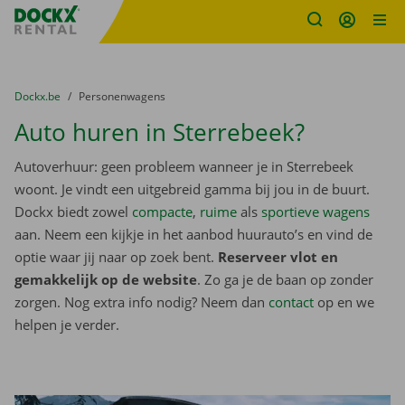
Fratello DEMO
Ga naar inhoud
Taalselectie overslaan
U bevindt zich hier:
van
Dockx.be
naar
Personenwagens
Auto huren in Sterrebeek?
Autoverhuur: geen probleem wanneer je in Sterrebeek
woont. Je vindt een uitgebreid gamma bij jou in de buurt.
Dockx biedt zowel
compacte
,
ruime
als
sportieve wagens
aan. Neem een kijkje in het aanbod huurauto’s en vind de
optie waar jij naar op zoek bent.
Reserveer vlot en
gemakkelijk op de website
. Zo ga je de baan op zonder
zorgen. Nog extra info nodig? Neem dan
contact
op en we
helpen je verder.