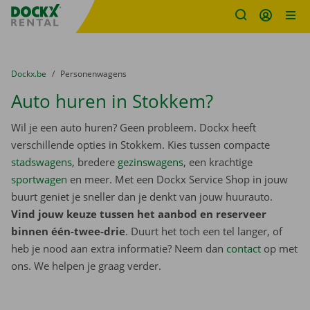
Fratello DEMO
Ga naar inhoud
Taalselectie overslaan
U bevindt zich hier:
van
Dockx.be
naar
Personenwagens
Auto huren in Stokkem?
Wil je een auto huren? Geen probleem. Dockx heeft
verschillende opties in Stokkem. Kies tussen compacte
stadswagens
, bredere
gezinswagens
, een krachtige
sportwagen
en meer. Met een Dockx Service Shop in jouw
buurt geniet je sneller dan je denkt van jouw huurauto.
Vind jouw keuze tussen het aanbod en reserveer
binnen één-twee-drie
. Duurt het toch een tel langer, of
heb je nood aan extra informatie? Neem dan
contact
op met
ons. We helpen je graag verder.