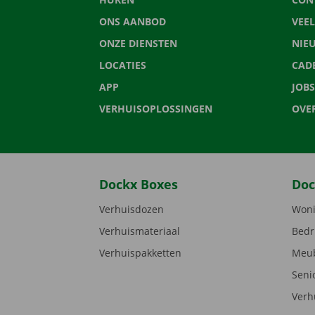
ONS AANBOD
VEE
ONZE DIENSTEN
NIE
LOCATIES
CAD
APP
JOBS
VERHUISOPLOSSINGEN
OVE
Dockx Boxes
Doc
Verhuisdozen
Woni
Verhuismateriaal
Bedr
Verhuispakketten
Meub
Seni
Verh