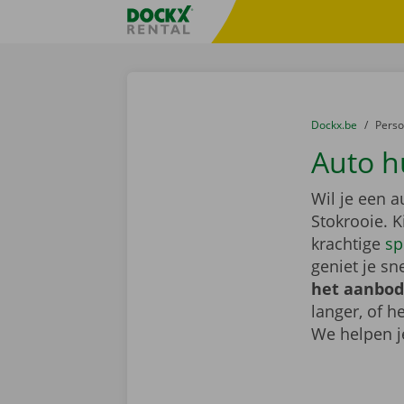
Ga naar inhoud
Taalselectie overslaan
Fratello DEMO
U bevindt zich hi
van
Dockx.be
naar
Pers
Auto h
Wil je een 
Stokrooie. 
krachtige
sp
geniet je sn
het aanbod
langer, of 
We helpen j