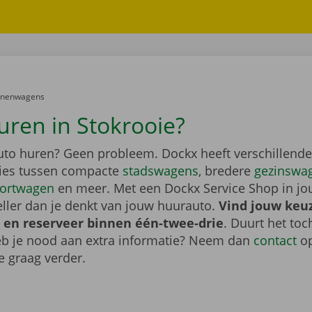
er:
onenwagens
uren in Stokrooie?
auto huren? Geen probleem. Dockx heeft verschillende
Kies tussen compacte
stadswagens
, bredere
gezinswa
ortwagen
en meer. Met een Dockx Service Shop in jo
eller dan je denkt van jouw huurauto.
Vind jouw keu
 en reserveer binnen één-twee-drie
. Duurt het toc
heb je nood aan extra informatie? Neem dan
contact
op
e graag verder.