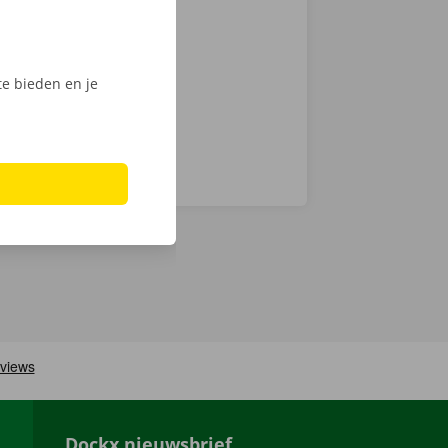
k van 24/7
en technische
e bieden en je
Dockx nieuwsbrief