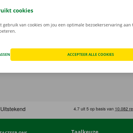
nlijke service zijn ons uithangbord. Daarnaast geniet je oo
n pechverhelping binnen heel Europa indien je huurwagen e
ruikt cookies
 rij je zonder zorgen rond in je huurauto
.
 gebruik van cookies om jou een optimale bezoekerservaring aan t
rbeteren.
ASSEN
ACCEPTEER ALLE COOKIES
Taalkeuze
TACTEER ONS