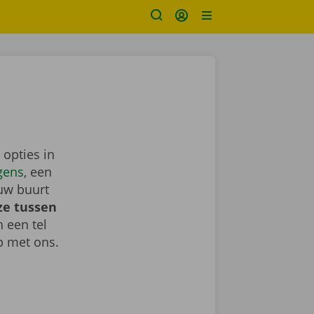
 opties in
gens
, een
uw buurt
ze tussen
h een tel
 met ons.