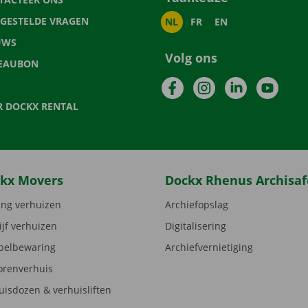
LGESTELDE VRAGEN
NL
FR
EN
UWS
Volg ons
EAUBON
Facebook
Instagram
LinkedIn
YouTu
R DOCKX RENTAL
kx Movers
Dockx Rhenus Archisaf
ng verhuizen
Archiefopslag
ijf verhuizen
Digitalisering
elbewaring
Archiefvernietiging
orenverhuis
uisdozen & verhuisliften