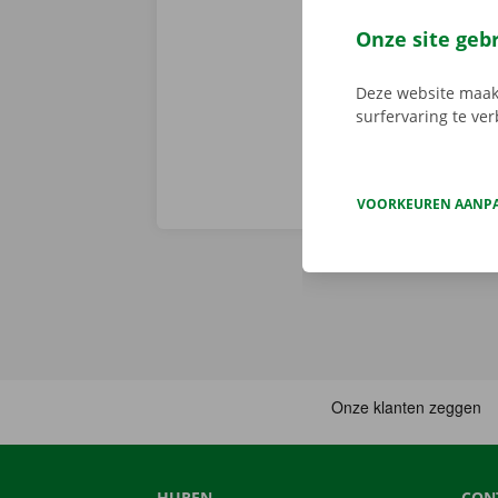
en een persoo
assistentie e
Onze site geb
fout heeft.
Zo
Deze website maakt
surfervaring te ve
VOORKEUREN AANP
HUREN
CON