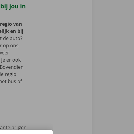
ij jou in
 regio van
ijk en bij
 de auto?
er op ons
 weer
je er ook
 Bovendien
de regio
met bus of
ante prijzen