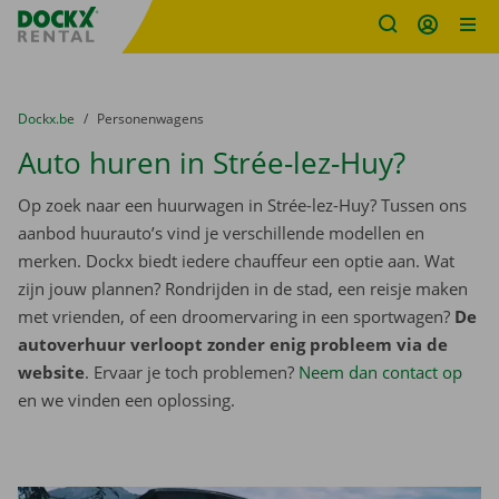
Fratello DEMO
Ga naar inhoud
Taalselectie overslaan
U bevindt zich hier:
van
Dockx.be
naar
Personenwagens
Auto huren in Strée-lez-Huy?
Op zoek naar een huurwagen in Strée-lez-Huy? Tussen ons
aanbod huurauto’s vind je verschillende modellen en
merken. Dockx biedt iedere chauffeur een optie aan. Wat
zijn jouw plannen? Rondrijden in de stad, een reisje maken
met vrienden, of een droomervaring in een sportwagen?
De
autoverhuur verloopt zonder enig probleem via de
website
. Ervaar je toch problemen?
Neem dan contact op
en we vinden een oplossing.