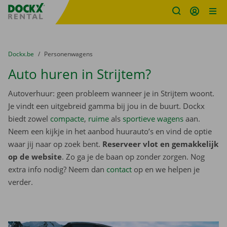
Fratello DEMO
Ga naar inhoud
Taalselectie overslaan
U bevindt zich hier:
van
Dockx.be
naar
Personenwagens
Auto huren in Strijtem?
Autoverhuur: geen probleem wanneer je in Strijtem woont.
Je vindt een uitgebreid gamma bij jou in de buurt. Dockx
biedt zowel
compacte
,
ruime
als
sportieve wagens
aan.
Neem een kijkje in het aanbod huurauto’s en vind de optie
waar jij naar op zoek bent.
Reserveer vlot en gemakkelijk
op de website
. Zo ga je de baan op zonder zorgen. Nog
extra info nodig? Neem dan
contact
op en we helpen je
verder.