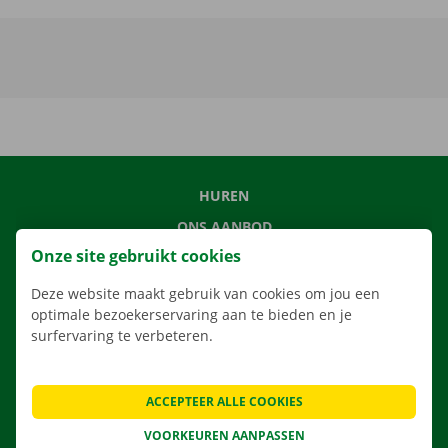
HUREN
ONS AANBOD
Onze site gebruikt cookies
ONZE DIENSTEN
LOCATIES
Deze website maakt gebruik van cookies om jou een
optimale bezoekerservaring aan te bieden en je
APP
surfervaring te verbeteren.
VERHUISOPLOSSINGEN
ACCEPTEER ALLE COOKIES
VOORKEUREN AANPASSEN
CONTACTEER ONS