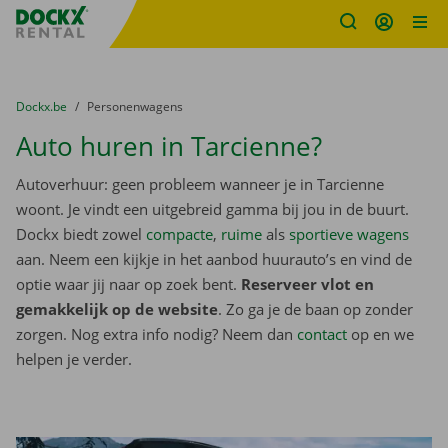
Fratello DEMO
Ga naar inhoud
Taalselectie overslaan
U bevindt zich hier:
van
Dockx.be
naar
Personenwagens
Auto huren in Tarcienne?
Autoverhuur: geen probleem wanneer je in Tarcienne
woont. Je vindt een uitgebreid gamma bij jou in de buurt.
Dockx biedt zowel
compacte
,
ruime
als
sportieve wagens
aan. Neem een kijkje in het aanbod huurauto’s en vind de
optie waar jij naar op zoek bent.
Reserveer vlot en
gemakkelijk op de website
. Zo ga je de baan op zonder
zorgen. Nog extra info nodig? Neem dan
contact
op en we
helpen je verder.