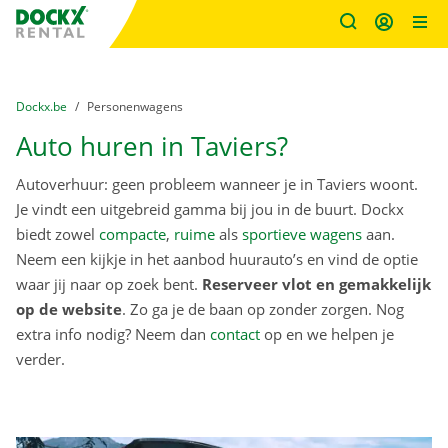
Fratello DEMO
Ga naar inhoud
Taalselectie overslaan
U bevindt zich hier:
van
Dockx.be
naar
Personenwagens
Auto huren in Taviers?
Autoverhuur: geen probleem wanneer je in Taviers woont.
Je vindt een uitgebreid gamma bij jou in de buurt. Dockx
biedt zowel
compacte
,
ruime
als
sportieve wagens
aan.
Neem een kijkje in het aanbod huurauto’s en vind de optie
waar jij naar op zoek bent.
Reserveer vlot en gemakkelijk
op de website
. Zo ga je de baan op zonder zorgen. Nog
extra info nodig? Neem dan
contact
op en we helpen je
verder.