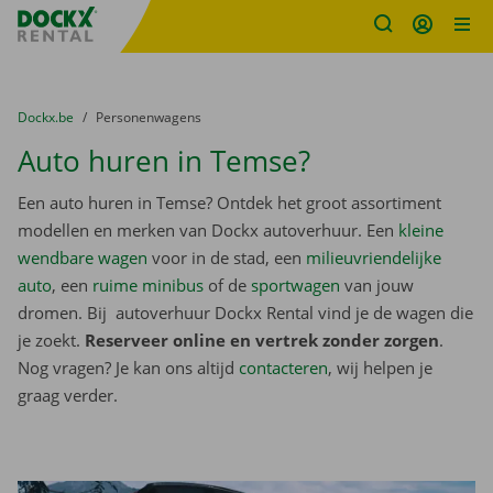
Fratello DEMO
Ga naar inhoud
Taalselectie overslaan
U bevindt zich hier:
van
Dockx.be
naar
Personenwagens
Auto huren in Temse?
Een auto huren in Temse? Ontdek het groot assortiment
modellen en merken van Dockx autoverhuur. Een
kleine
wendbare wagen
voor in de stad, een
milieuvriendelijke
auto
, een
ruime minibus
of de
sportwagen
van jouw
dromen. Bij autoverhuur Dockx Rental vind je de wagen die
je zoekt.
Reserveer online en vertrek zonder zorgen
.
Nog vragen? Je kan ons altijd
contacteren
, wij helpen je
graag verder.