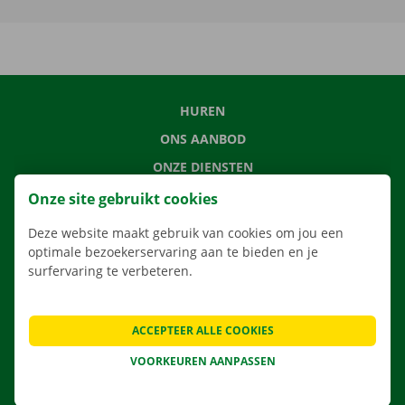
HUREN
ONS AANBOD
ONZE DIENSTEN
LOCATIES
Onze site gebruikt cookies
APP
Deze website maakt gebruik van cookies om jou een
VERHUISOPLOSSINGEN
optimale bezoekerservaring aan te bieden en je
surfervaring te verbeteren.
ACCEPTEER ALLE COOKIES
CONTACTEER ONS
VOORKEUREN AANPASSEN
VEELGESTELDE VRAGEN
NIEUWS