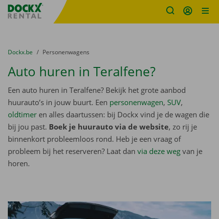
Fratello DEMO
Ga naar inhoud
Taalselectie overslaan
U bevindt zich hier:
van
Dockx.be
naar
Personenwagens
Auto huren in Teralfene?
Een auto huren in Teralfene? Bekijk het grote aanbod
huurauto’s in jouw buurt. Een
personenwagen
,
SUV
,
oldtimer
en alles daartussen: bij Dockx vind je de wagen die
bij jou past.
Boek je huurauto via de website
, zo rij je
binnenkort probleemloos rond. Heb je een vraag of
probleem bij het reserveren? Laat dan
via deze weg
van je
horen.