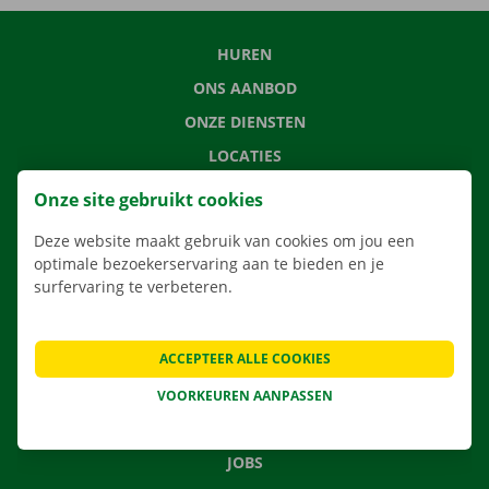
HUREN
ONS AANBOD
ONZE DIENSTEN
LOCATIES
APP
Onze site gebruikt cookies
VERHUISOPLOSSINGEN
Deze website maakt gebruik van cookies om jou een
optimale bezoekerservaring aan te bieden en je
surfervaring te verbeteren.
CONTACTEER ONS
ACCEPTEER ALLE COOKIES
VEELGESTELDE VRAGEN
NIEUWS
VOORKEUREN AANPASSEN
CADEAUBON
JOBS