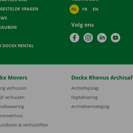
LGESTELDE VRAGEN
NL
FR
EN
UWS
Volg ons
EAUBON
Facebook
Instagram
LinkedIn
YouTu
R DOCKX RENTAL
kx Movers
Dockx Rhenus Archisaf
ng verhuizen
Archiefopslag
ijf verhuizen
Digitalisering
elbewaring
Archiefvernietiging
orenverhuis
uisdozen & verhuisliften