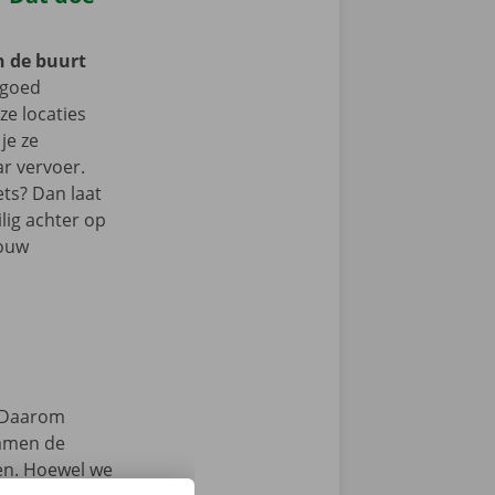
n de buurt
 goed
e locaties
je ze
r vervoer.
ets? Dan laat
lig achter op
jouw
Daarom
samen de
zen. Hoewel we