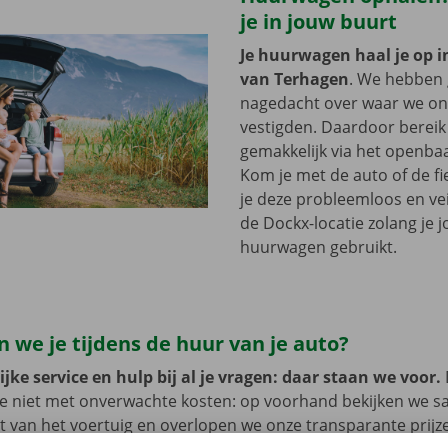
je in jouw buurt
Je huurwagen haal je op i
van Terhagen
. We hebben
nagedacht over waar we onz
vestigden. Daardoor bereik 
gemakkelijk via het openbaa
Kom je met de auto of de fi
je deze probleemloos en vei
de Dockx-locatie zolang je 
huurwagen gebruikt.
 we je tijdens de huur van je auto?
jke service en hulp bij al je vragen: daar staan we voor.
je niet met onverwachte kosten: op voorhand bekijken we 
at van het voertuig en overlopen we onze transparante prij