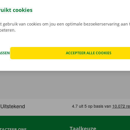
open, kan het voorkomen dat je huurwagen onderweg een te
at geval staat er 24/7 assistentie en pechverhelping voor je k
ruikt cookies
rtrek je zorgeloos op pad met je huurauto.
 gebruik van cookies om jou een optimale bezoekerservaring aan t
rbeteren.
ASSEN
ACCEPTEER ALLE COOKIES
Taalkeuze
TACTEER ONS