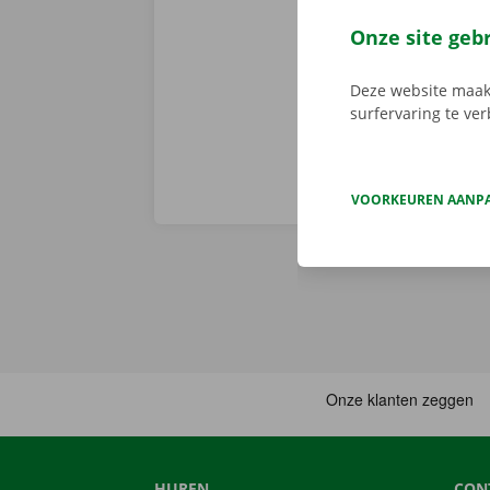
er niet op h
vertoont. In d
Onze site geb
Europa. Zo ve
Deze website maakt
surfervaring te ve
VOORKEUREN AANP
HUREN
CON