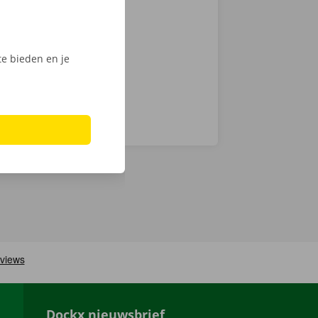
chnische fout
laar: in heel
e bieden en je
Dockx nieuwsbrief