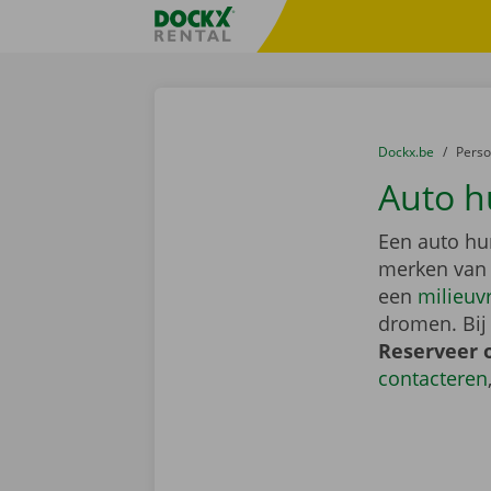
Ga naar inhoud
Taalselectie overslaan
Fratello DEMO
U bevindt zich hi
van
Dockx.be
naar
Pers
Auto h
Een auto hu
merken van
een
milieuv
dromen. Bij
Reserveer 
contacteren