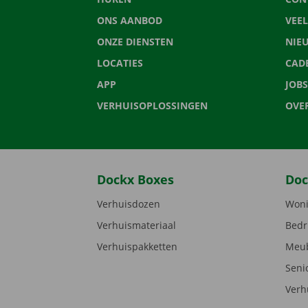
ONS AANBOD
VEE
ONZE DIENSTEN
NIE
LOCATIES
CAD
APP
JOBS
VERHUISOPLOSSINGEN
OVE
Dockx Boxes
Doc
Verhuisdozen
Woni
Verhuismateriaal
Bedr
Verhuispakketten
Meub
Seni
Verh