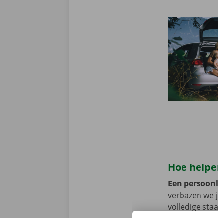
Hoe helpen
Een persoonli
verbazen we 
volledige sta