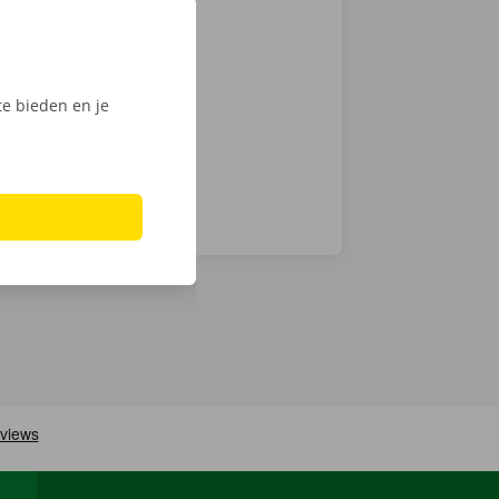
ante prijzen
k van 24/7
en technische
e bieden en je