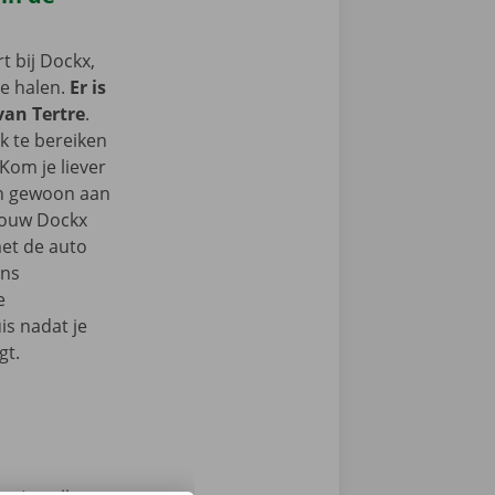
 bij Dockx,
te halen.
Er is
van Tertre
.
k te bereiken
Kom je liever
an gewoon aan
 jouw Dockx
et de auto
ons
e
s nadat je
gt.