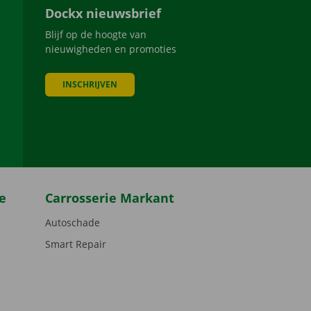
Dockx nieuwsbrief
Blijf op de hoogte van
nieuwigheden en promoties
INSCHRIJVEN
be
e
Carrosserie Markant
Autoschade
Smart Repair