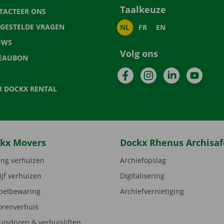
Taalkeuze
TACTEER ONS
LGESTELDE VRAGEN
NL
FR
EN
UWS
Volg ons
EAUBON
Facebook
Instagram
LinkedIn
YouTu
R DOCKX RENTAL
kx Movers
Dockx Rhenus Archisaf
ng verhuizen
Archiefopslag
ijf verhuizen
Digitalisering
elbewaring
Archiefvernietiging
orenverhuis
uisdozen & verhuisliften