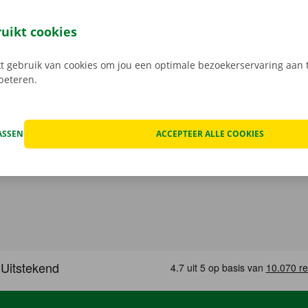
uto bij Dockx? Dan geniet je van enkele voordelen. Transpar
nlijke service zijn ons uithangbord. Daarnaast geniet je oo
ruikt cookies
n pechverhelping binnen heel Europa indien je huurwagen e
 rij je zonder zorgen rond in je huurauto
.
 gebruik van cookies om jou een optimale bezoekerservaring aan t
rbeteren.
ASSEN
ACCEPTEER ALLE COOKIES