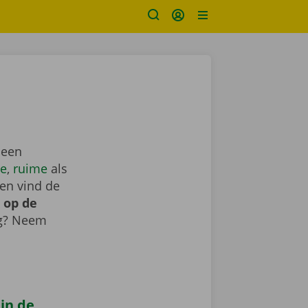
 een
e
,
ruime
als
en vind de
 op de
ig? Neem
 in de