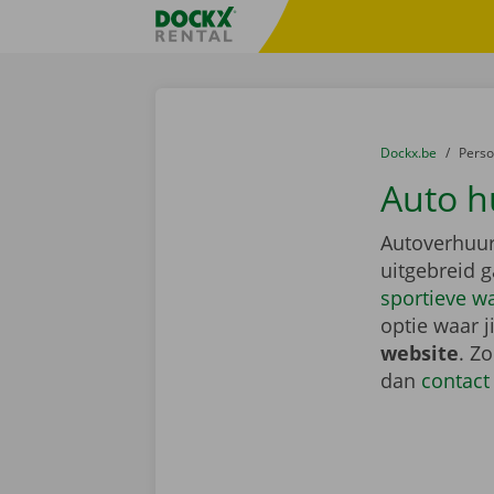
Ga naar inhoud
Taalselectie overslaan
Fratello DEMO
U bevindt zich hi
van
Dockx.be
naar
Pers
Auto h
Autoverhuur
uitgebreid 
sportieve w
optie waar j
website
. Z
dan
contact