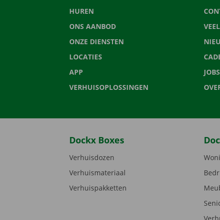
HUREN
CON
ONS AANBOD
VEE
ONZE DIENSTEN
NIE
LOCATIES
CAD
APP
JOBS
VERHUISOPLOSSINGEN
OVE
Dockx Boxes
Doc
Verhuisdozen
Woni
Verhuismateriaal
Bedr
Verhuispakketten
Meub
Seni
Verh