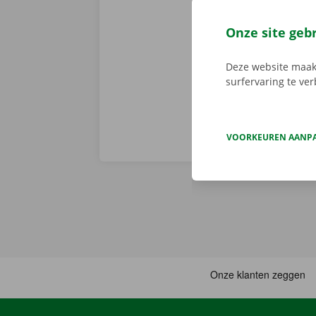
Huur je een a
en een persoo
Onze site geb
assistentie e
fout heeft.
Zo
Deze website maakt
surfervaring te ve
VOORKEUREN AANP