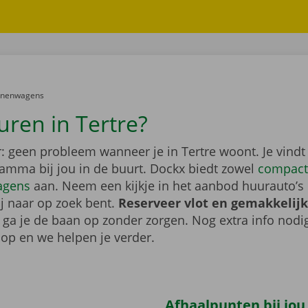
er:
onenwagens
uren in Tertre?
: geen probleem wanneer je in Tertre woont. Je vindt
gamma bij jou in de buurt. Dockx biedt zowel
compact
agens
aan. Neem een kijkje in het aanbod huurauto’s 
ij naar op zoek bent.
Reserveer vlot en gemakkelijk
o ga je de baan op zonder zorgen. Nog extra info nod
op en we helpen je verder.
Afhaalpunten bij jou