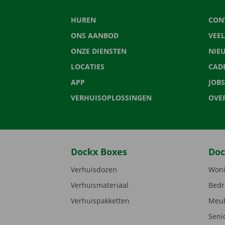
HUREN
CON
ONS AANBOD
VEE
ONZE DIENSTEN
NIE
LOCATIES
CAD
APP
JOBS
VERHUISOPLOSSINGEN
OVE
Dockx Boxes
Doc
Verhuisdozen
Woni
Verhuismateriaal
Bedr
Verhuispakketten
Meub
Seni