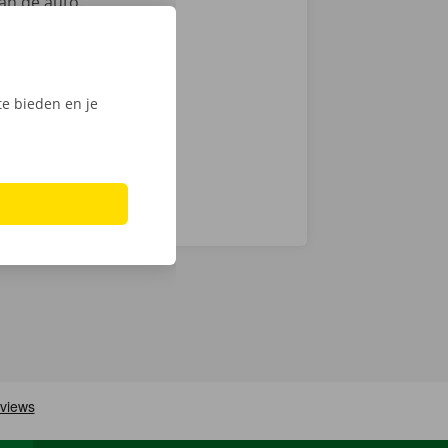
an de auto.
ntie en een
e bieden en je