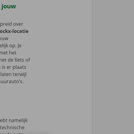
e jouw
spreid over
Dockx-locatie
jouw
ijk op. Je
 met het
t de fiets of
 is er plaats
aten terwijl
huurauto’s.
hebt namelijk
 technische