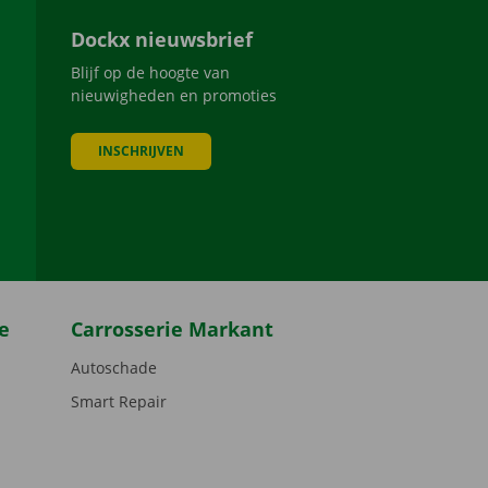
Dockx nieuwsbrief
Blijf op de hoogte van
nieuwigheden en promoties
INSCHRIJVEN
be
e
Carrosserie Markant
Autoschade
Smart Repair