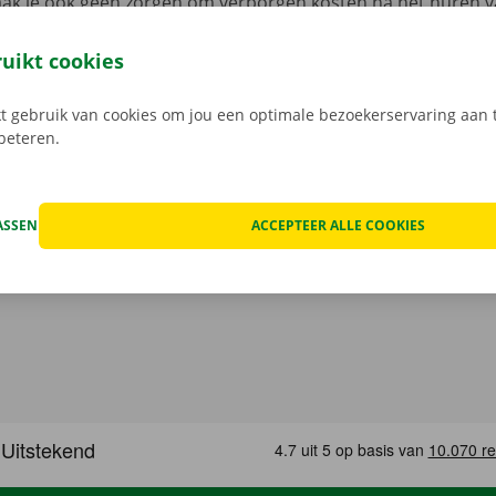
aak je ook geen zorgen om verborgen kosten na het huren v
 staat van de auto voor vertrek samen in beeld.
Transpara
 service: daar gaan we voor.
ruikt cookies
 gebruik van cookies om jou een optimale bezoekerservaring aan t
rbeteren.
ASSEN
ACCEPTEER ALLE COOKIES