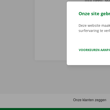
fout heeft. M
We brengen de
persoonlijke
Onze site geb
Deze website maakt
surfervaring te ve
VOORKEUREN AANP