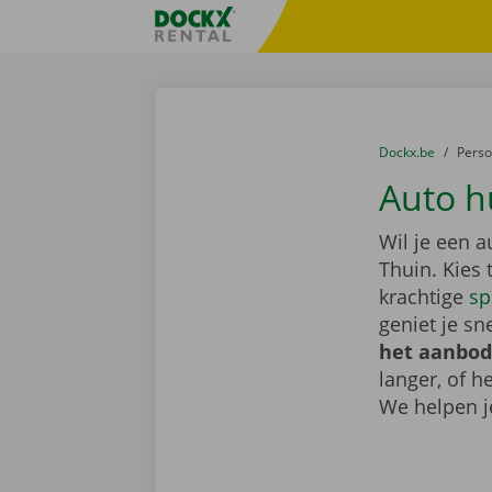
Ga naar inhoud
Taalselectie overslaan
Fratello DEMO
U bevindt zich hi
van
Dockx.be
naar
Pers
Auto h
Wil je een 
Thuin. Kies
krachtige
sp
geniet je sn
het aanbod
langer, of 
We helpen j