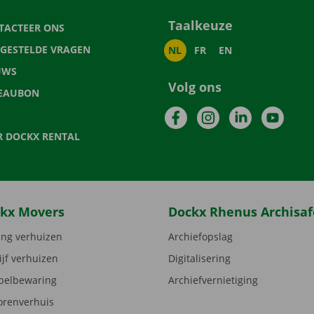
Taalkeuze
TACTEER ONS
LGESTELDE VRAGEN
NL
FR
EN
UWS
Volg ons
EAUBON
Facebook
Instagram
LinkedIn
YouTu
R DOCKX RENTAL
kx Movers
Dockx Rhenus Archisaf
ng verhuizen
Archiefopslag
ijf verhuizen
Digitalisering
elbewaring
Archiefvernietiging
orenverhuis