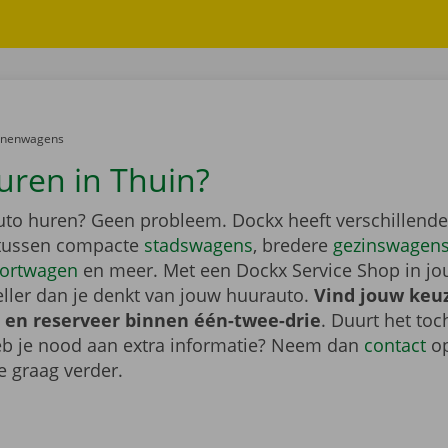
er:
onenwagens
uren in Thuin?
auto huren? Geen probleem. Dockx heeft verschillende
 tussen compacte
stadswagens
, bredere
gezinswagen
ortwagen
en meer. Met een Dockx Service Shop in jo
eller dan je denkt van jouw huurauto.
Vind jouw keu
 en reserveer binnen één-twee-drie
. Duurt het toc
heb je nood aan extra informatie? Neem dan
contact
op
e graag verder.