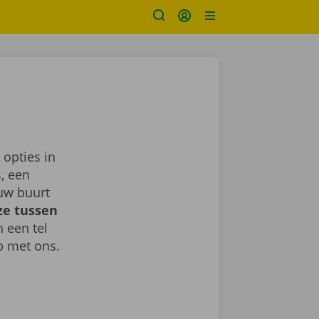
 opties in
s
, een
uw buurt
ze tussen
h een tel
 met ons.