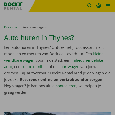
Fratello DEMO
Ga naar inhoud
Taalselectie overslaan
U bevindt zich hier:
van
Dockx.be
naar
Personenwagens
Auto huren in Thynes?
Een auto huren in Thynes? Ontdek het groot assortiment
modellen en merken van Dockx autoverhuur. Een
kleine
wendbare wagen
voor in de stad, een
milieuvriendelijke
auto
, een
ruime minibus
of de
sportwagen
van jouw
dromen. Bij autoverhuur Dockx Rental vind je de wagen die
je zoekt.
Reserveer online en vertrek zonder zorgen
.
Nog vragen? Je kan ons altijd
contacteren
, wij helpen je
graag verder.