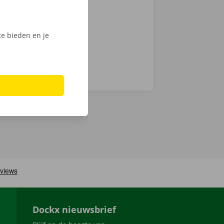
men ook 24/7
e bieden en je
Dockx nieuwsbrief