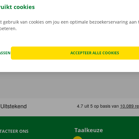
n de schade aan de auto. Je geniet bij technische proble
ruikt cookies
ping binnen heel Europa. Zo geraak je altijd veilig thuis.
 gebruik van cookies om jou een optimale bezoekerservaring aan t
rbeteren.
ASSEN
ACCEPTEER ALLE COOKIES
Taalkeuze
TACTEER ONS