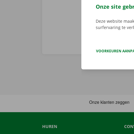
voorhand same
Onze site geb
van pechverhel
Deze website maakt
surfervaring te ve
VOORKEUREN AANP
HUREN
CON