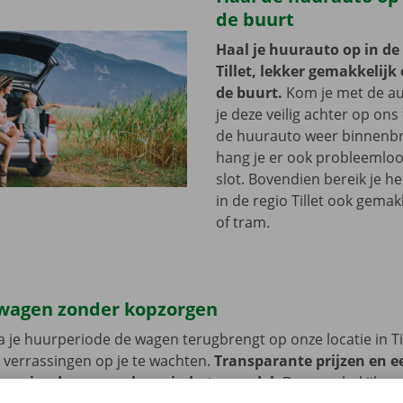
de buurt
Haal je huurauto op in de
Tillet, lekker gemakkelijk 
de buurt.
Kom je met de au
je deze veilig achter op ons 
de huurauto weer binnenbr
hang je er ook probleemloo
slot. Bovendien bereik je h
in de regio Tillet ook gemak
of tram.
wagen zonder kopzorgen
 je huurperiode de wagen terugbrengt op onze locatie in Til
 verrassingen op je te wachten.
Transparante prijzen en e
 service dragen we hoog in het vaandel.
Daarom bekijken 