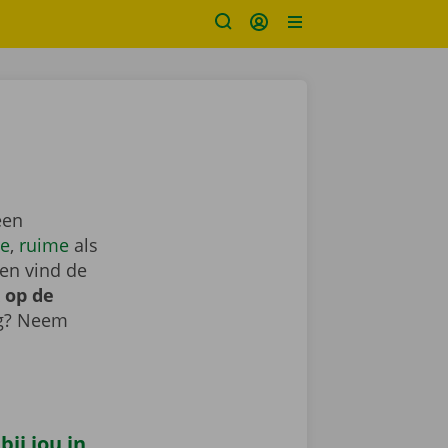
een
e
,
ruime
als
en vind de
 op de
ig? Neem
ij jou in