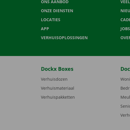
ONS AANBOD
VEE
ONZE DIENSTEN
NIE
LOCATIES
CAD
APP
JOBS
VERHUISOPLOSSINGEN
OVE
Dockx Boxes
Doc
Verhuisdozen
Woni
Verhuismateriaal
Bedr
Verhuispakketten
Meub
Seni
Verh