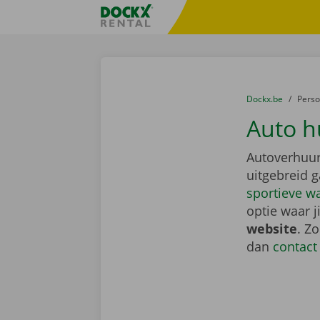
Ga naar inhoud
Taalselectie overslaan
Fratello DEMO
U bevindt zich hi
van
Dockx.be
naar
Pers
Auto hu
Autoverhuur:
uitgebreid 
sportieve w
optie waar j
website
. Z
dan
contact