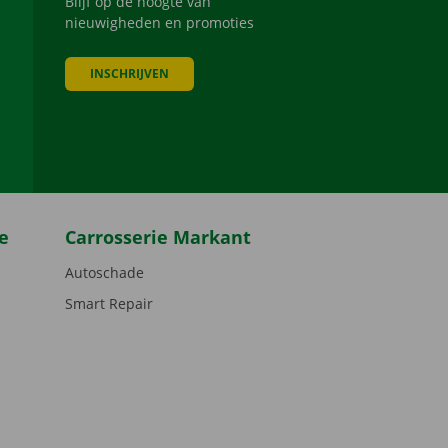
Blijf op de hoogte van
nieuwigheden en promoties
INSCHRIJVEN
be
e
Carrosserie Markant
Autoschade
Smart Repair