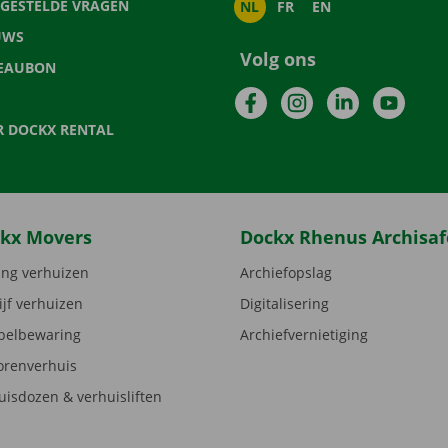
LGESTELDE VRAGEN
NL
FR
EN
UWS
Volg ons
EAUBON
Facebook
Instagram
LinkedIn
YouTu
R DOCKX RENTAL
kx Movers
Dockx Rhenus Archisaf
ng verhuizen
Archiefopslag
ijf verhuizen
Digitalisering
elbewaring
Archiefvernietiging
orenverhuis
uisdozen & verhuisliften