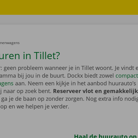
er:
onenwagens
ren in Tillet?
 geen probleem wanneer je in Tillet woont. Je vindt 
gamma bij jou in de buurt. Dockx biedt zowel
compact
agens
aan. Neem een kijkje in het aanbod huurauto’s 
ij naar op zoek bent.
Reserveer vlot en gemakkelijk
o ga je de baan op zonder zorgen. Nog extra info nod
op en we helpen je verder.
Haal de huurauto op b