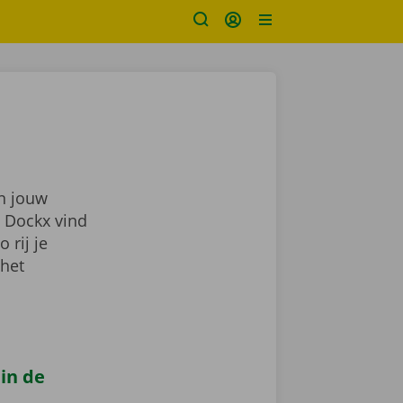
in jouw
j Dockx vind
zo rij je
 het
 in de