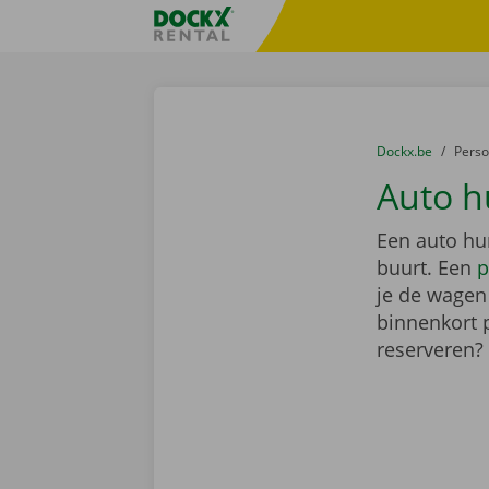
Ga naar inhoud
Taalselectie overslaan
Fratello DEMO
U bevindt zich hi
van
Dockx.be
naar
Pers
Auto h
Een auto hu
buurt. Een
p
je de wagen 
binnenkort 
reserveren?