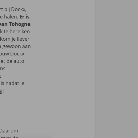
 bij Dockx,
te halen.
Er is
t van Tohogne
.
k te bereiken
Kom je liever
an gewoon aan
 jouw Dockx
et de auto
ons
e
s nadat je
gt.
Daarom