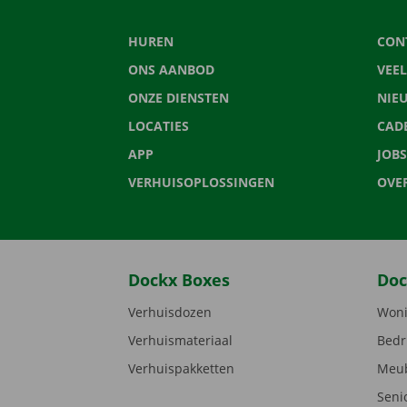
HUREN
CON
ONS AANBOD
VEE
ONZE DIENSTEN
NIE
LOCATIES
CAD
APP
JOBS
VERHUISOPLOSSINGEN
OVE
Dockx Boxes
Doc
Verhuisdozen
Woni
Verhuismateriaal
Bedr
Verhuispakketten
Meub
Seni