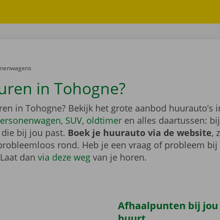
er:
onenwagens
uren in Tohogne?
ren in Tohogne? Bekijk het grote aanbod huurauto’s 
ersonenwagen
,
SUV
,
oldtimer
en alles daartussen: bi
die bij jou past.
Boek je huurauto via de website
, 
probleemloos rond. Heb je een vraag of probleem bij
 Laat dan
via deze weg
van je horen.
Afhaalpunten bij jou
buurt