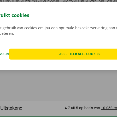
je niet met onverwachte kosten: op voorhand bekijken we 
at van het voertuig en overlopen we onze transparante prij
open, kan het voorkomen dat je huurwagen onderweg een te
ruikt cookies
at geval staat er 24/7 assistentie en pechverhelping voor je k
rtrek je zorgeloos op pad met je huurauto.
 gebruik van cookies om jou een optimale bezoekerservaring aan t
rbeteren.
ASSEN
ACCEPTEER ALLE COOKIES