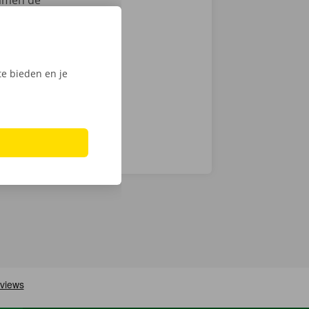
samen de
zen. Hoewel we
chnische fout
laar: in heel
e bieden en je