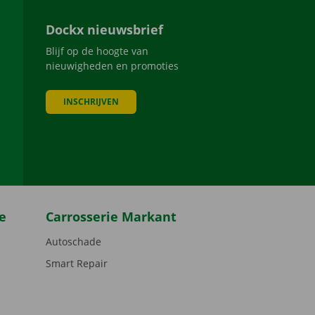
Dockx nieuwsbrief
Blijf op de hoogte van
nieuwigheden en promoties
INSCHRIJVEN
be
e
Carrosserie Markant
Autoschade
Smart Repair