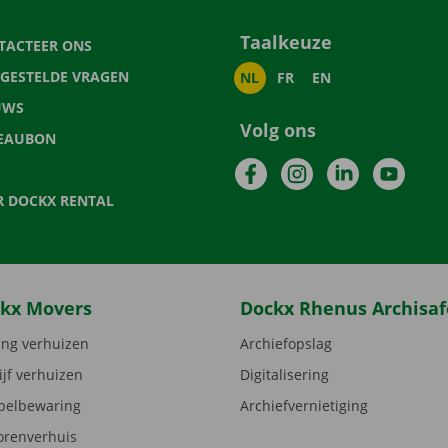
Taalkeuze
TACTEER ONS
LGESTELDE VRAGEN
NL
FR
EN
UWS
Volg ons
EAUBON
Facebook
Instagram
LinkedIn
YouTu
R DOCKX RENTAL
kx Movers
Dockx Rhenus Archisaf
ng verhuizen
Archiefopslag
ijf verhuizen
Digitalisering
elbewaring
Archiefvernietiging
orenverhuis