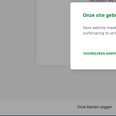
verbazen we 
volledige sta
er niet op h
Onze site geb
vertoont. In d
Europa. Zo ve
Deze website maakt
surfervaring te ve
VOORKEUREN AANP