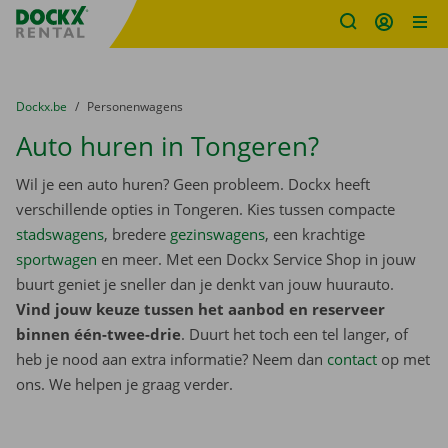
Fratello DEMO
Ga naar inhoud
Taalselectie overslaan
U bevindt zich hier:
van
Dockx.be
naar
Personenwagens
Auto huren in Tongeren?
Wil je een auto huren? Geen probleem. Dockx heeft
verschillende opties in Tongeren. Kies tussen compacte
stadswagens
, bredere
gezinswagens
, een krachtige
sportwagen
en meer. Met een Dockx Service Shop in jouw
buurt geniet je sneller dan je denkt van jouw huurauto.
Vind jouw keuze tussen het aanbod en reserveer
binnen één-twee-drie
. Duurt het toch een tel langer, of
heb je nood aan extra informatie? Neem dan
contact
op met
ons. We helpen je graag verder.