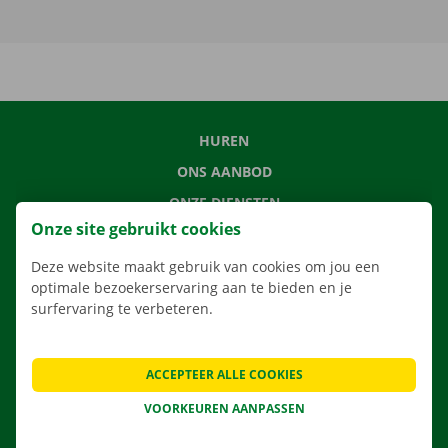
HUREN
ONS AANBOD
ONZE DIENSTEN
Onze site gebruikt cookies
LOCATIES
APP
Deze website maakt gebruik van cookies om jou een
optimale bezoekerservaring aan te bieden en je
VERHUISOPLOSSINGEN
surfervaring te verbeteren.
ACCEPTEER ALLE COOKIES
CONTACTEER ONS
VOORKEUREN AANPASSEN
VEELGESTELDE VRAGEN