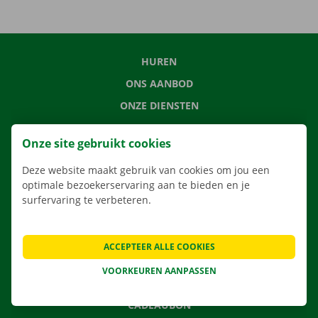
HUREN
ONS AANBOD
ONZE DIENSTEN
LOCATIES
Onze site gebruikt cookies
APP
Deze website maakt gebruik van cookies om jou een
VERHUISOPLOSSINGEN
optimale bezoekerservaring aan te bieden en je
surfervaring te verbeteren.
CONTACTEER ONS
ACCEPTEER ALLE COOKIES
VEELGESTELDE VRAGEN
VOORKEUREN AANPASSEN
NIEUWS
CADEAUBON