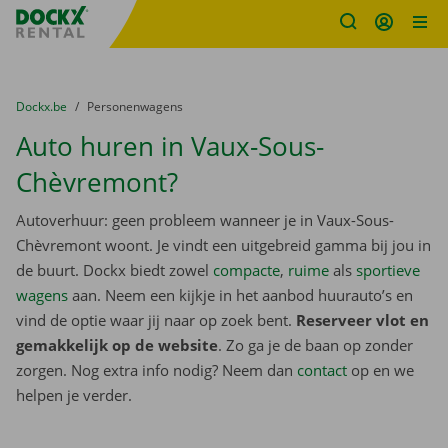
Fratello DEMO
Ga naar inhoud
Taalselectie overslaan
U bevindt zich hier:
van
Dockx.be
naar
Personenwagens
Auto huren in Vaux-Sous-
Chèvremont?
Autoverhuur: geen probleem wanneer je in Vaux-Sous-
Chèvremont woont. Je vindt een uitgebreid gamma bij jou in
de buurt. Dockx biedt zowel
compacte
,
ruime
als
sportieve
wagens
aan. Neem een kijkje in het aanbod huurauto’s en
vind de optie waar jij naar op zoek bent.
Reserveer vlot en
gemakkelijk op de website
. Zo ga je de baan op zonder
zorgen. Nog extra info nodig? Neem dan
contact
op en we
helpen je verder.