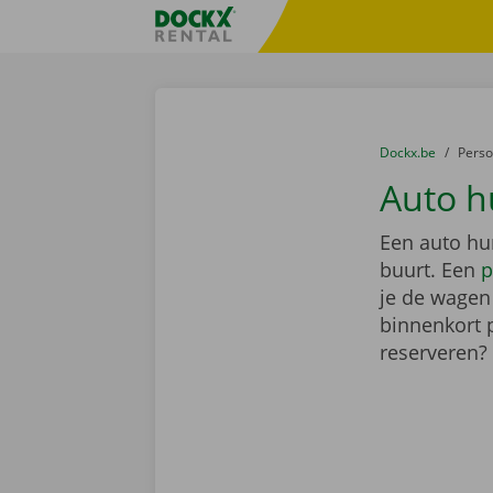
Ga naar inhoud
Taalselectie overslaan
Fratello DEMO
U bevindt zich hi
van
Dockx.be
naar
Pers
Auto h
Een auto hur
buurt. Een
p
je de wagen 
binnenkort 
reserveren?