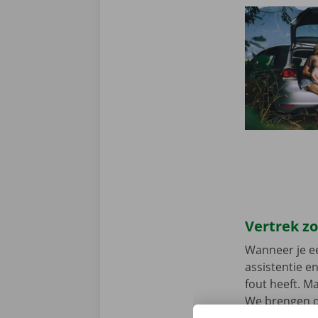
Vertrek z
Wanneer je ee
assistentie e
fout heeft. M
We brengen de