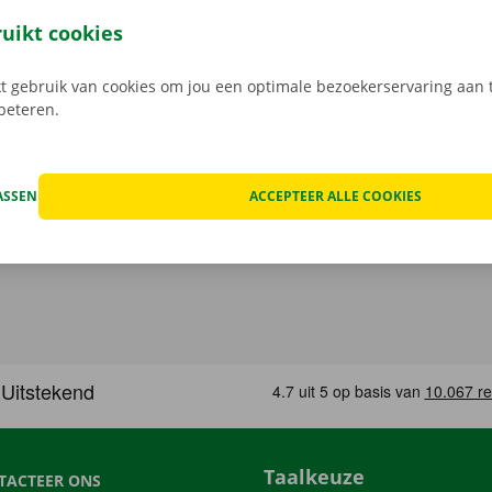
 service: daar gaan we voor.
ruikt cookies
 gebruik van cookies om jou een optimale bezoekerservaring aan t
rbeteren.
ASSEN
ACCEPTEER ALLE COOKIES
Taalkeuze
TACTEER ONS