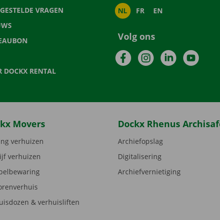
LGESTELDE VRAGEN
NL
FR
EN
UWS
Volg ons
EAUBON
Facebook
Instagram
LinkedIn
YouTu
R DOCKX RENTAL
kx Movers
Dockx Rhenus Archisaf
ng verhuizen
Archiefopslag
ijf verhuizen
Digitalisering
elbewaring
Archiefvernietiging
orenverhuis
uisdozen & verhuisliften