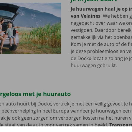
Je huurwagen haal je op i
van Velaines
. We hebben 
nagedacht over waar we onz
vestigden. Daardoor bereik 
gemakkelijk via het openbaa
Kom je met de auto of de fi
je deze probleemloos en vei
de Dockx-locatie zolang je 
huurwagen gebruikt.
orgeloos met je huurauto
n auto huurt bij Dockx, vertrek je met een veilig gevoel. Je 
n pechverhelping in heel Europa wanneer je huurwagen een
aak je ook geen zorgen om verborgen kosten na het huren v
 staat van de auto voor vertrek samen in beeld.
Transpara