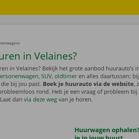
er:
onenwagens
uren in Velaines?
en in Velaines? Bekijk het grote aanbod huurauto’s i
ersonenwagen
,
SUV
,
oldtimer
en alles daartussen: bi
die bij jou past.
Boek je huurauto via de website
, 
probleemloos rond. Heb je een vraag of probleem bij
 Laat dan
via deze weg
van je horen.
Huurwagen ophalen?
je in jouw buurt