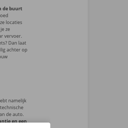
n de buurt
goed
e locaties
je ze
r vervoer.
ets? Dan laat
lig achter op
jouw
hebt namelijk
 technische
an de auto.
ntie en een