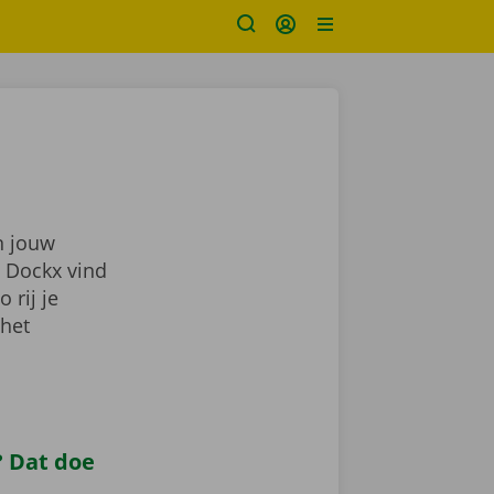
n jouw
j Dockx vind
zo rij je
 het
 Dat doe