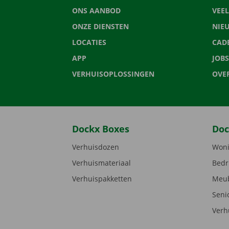
ONS AANBOD
VEE
ONZE DIENSTEN
NIE
LOCATIES
CAD
APP
JOBS
VERHUISOPLOSSINGEN
OVE
Dockx Boxes
Doc
Verhuisdozen
Woni
Verhuismateriaal
Bedr
Verhuispakketten
Meub
Seni
Verh