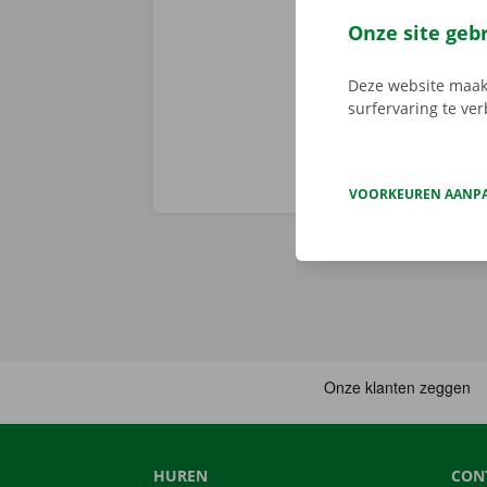
persoonlijke
Onze site geb
Deze website maakt
surfervaring te ve
VOORKEUREN AANP
HUREN
CON