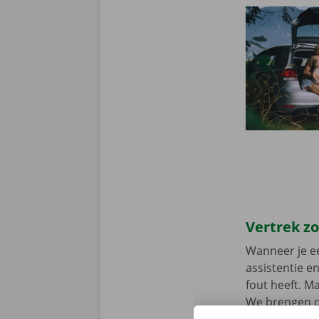
Vertrek z
Wanneer je ee
assistentie e
fout heeft. M
We brengen de