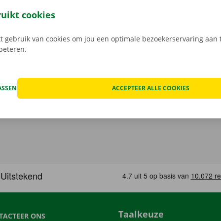
 service: daar gaan we voor.
ruikt cookies
 gebruik van cookies om jou een optimale bezoekerservaring aan t
rbeteren.
ASSEN
ACCEPTEER ALLE COOKIES
Taalkeuze
TACTEER ONS