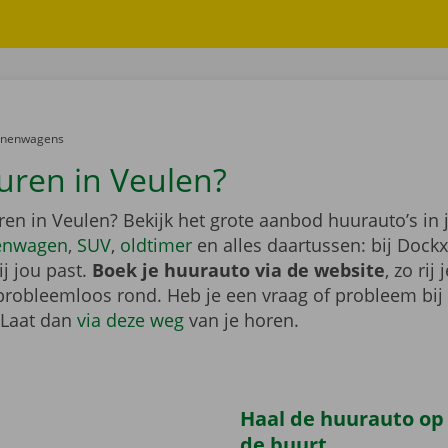
er:
onenwagens
uren in Veulen?
en in Veulen? Bekijk het grote aanbod huurauto’s in 
enwagen
,
SUV
,
oldtimer
en alles daartussen: bij Dockx
j jou past.
Boek je huurauto via de website
, zo rij 
probleemloos rond. Heb je een vraag of probleem bij
 Laat dan
via deze weg
van je horen.
Haal de huurauto op b
de buurt