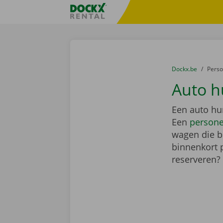
Ga naar inhoud
Taalselectie overslaan
Fratello DEMO
U bevindt zich hi
van
Dockx.be
naar
Pers
Auto h
Een auto hur
Een
person
wagen die bi
binnenkort 
reserveren?