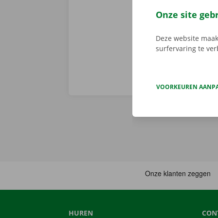
persoonlijke
Onze site geb
Deze website maakt
surfervaring te ve
VOORKEUREN AANP
HUREN
CON