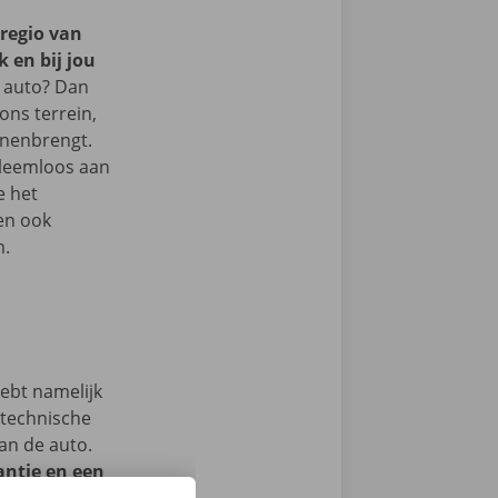
 regio van
 en bij jou
 auto? Dan
 ons terrein,
nnenbrengt.
bleemloos aan
e het
en ook
m.
hebt namelijk
 technische
an de auto.
ntie en een