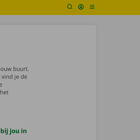
jouw buurt.
 vind je de
je
 het
ij jou in