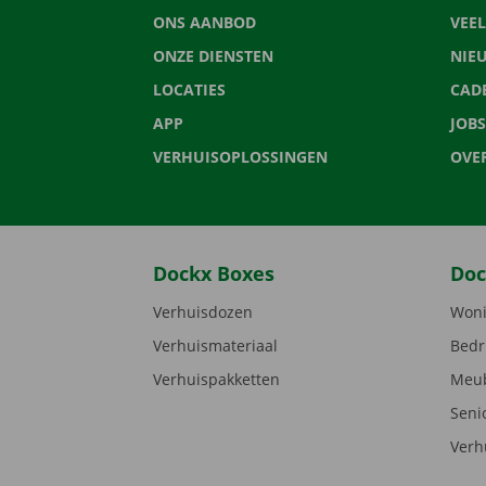
ONS AANBOD
VEE
ONZE DIENSTEN
NIE
LOCATIES
CAD
APP
JOBS
VERHUISOPLOSSINGEN
OVE
Dockx Boxes
Doc
Verhuisdozen
Woni
Verhuismateriaal
Bedr
Verhuispakketten
Meub
Seni
Verh