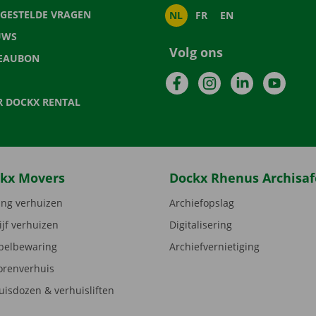
LGESTELDE VRAGEN
NL
FR
EN
UWS
Volg ons
EAUBON
Facebook
Instagram
LinkedIn
YouTu
R DOCKX RENTAL
kx Movers
Dockx Rhenus Archisaf
ng verhuizen
Archiefopslag
ijf verhuizen
Digitalisering
elbewaring
Archiefvernietiging
orenverhuis
uisdozen & verhuisliften