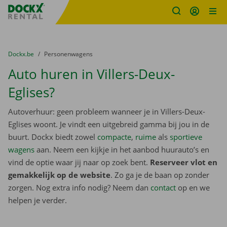
Fratello DEMO
Ga naar inhoud
Taalselectie overslaan
U bevindt zich hier:
van
Dockx.be
naar
Personenwagens
Auto huren in Villers-Deux-
Eglises?
Autoverhuur: geen probleem wanneer je in Villers-Deux-
Eglises woont. Je vindt een uitgebreid gamma bij jou in de
buurt. Dockx biedt zowel
compacte
,
ruime
als
sportieve
wagens
aan. Neem een kijkje in het aanbod huurauto’s en
vind de optie waar jij naar op zoek bent.
Reserveer vlot en
gemakkelijk op de website
. Zo ga je de baan op zonder
zorgen. Nog extra info nodig? Neem dan
contact
op en we
helpen je verder.