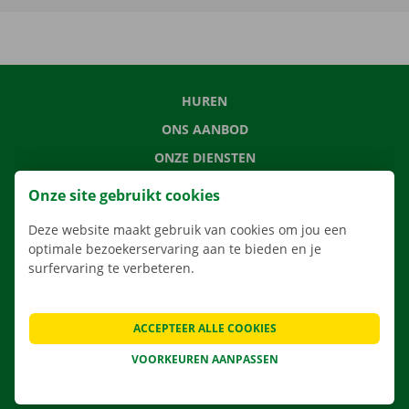
HUREN
ONS AANBOD
ONZE DIENSTEN
LOCATIES
Onze site gebruikt cookies
APP
Deze website maakt gebruik van cookies om jou een
VERHUISOPLOSSINGEN
optimale bezoekerservaring aan te bieden en je
surfervaring te verbeteren.
ACCEPTEER ALLE COOKIES
CONTACTEER ONS
VEELGESTELDE VRAGEN
VOORKEUREN AANPASSEN
NIEUWS