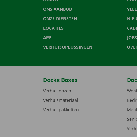
ONS AANBOD
VEE
ONZE DIENSTEN
NIE
LOCATIES
CAD
APP
JOBS
VERHUISOPLOSSINGEN
OVE
Dockx Boxes
Doc
Verhuisdozen
Woni
Verhuismateriaal
Bedr
Verhuispakketten
Meub
Seni
Verh