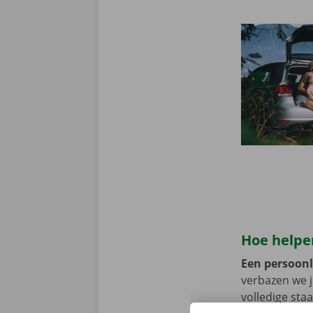
Hoe helpen
Een persoonli
verbazen we 
volledige sta