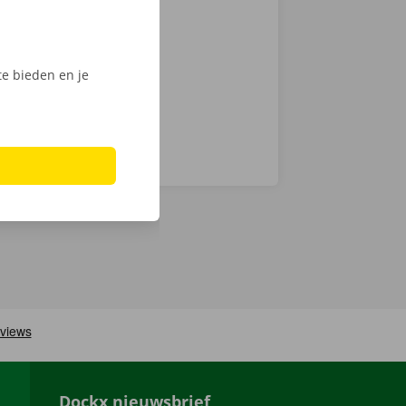
chnische fout
laar: in heel
e bieden en je
Dockx nieuwsbrief