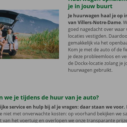
je in jouw buurt
Je huurwagen haal je op i
van Villers-Notre-Dame
. 
goed nagedacht over waar 
locaties vestigden. Daardoo
gemakkelijk via het openbaa
Kom je met de auto of de fi
je deze probleemloos en vei
de Dockx-locatie zolang je 
huurwagen gebruikt.
 we je tijdens de huur van je auto?
jke service en hulp bij al je vragen: daar staan we voor.
je niet met onverwachte kosten: op voorhand bekijken we 
at van het voertuig en overlopen we onze transparante prij