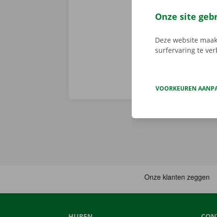
er niet op h
vertoont. In d
Onze site geb
Europa. Zo ve
Deze website maakt
surfervaring te ve
VOORKEUREN AANP
HUREN
CON