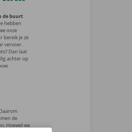
n de buurt
We hebben
we onze
r bereik je ze
r vervoer.
ets? Dan laat
lig achter op
jouw
Daarom
samen de
zen. Hoewel we