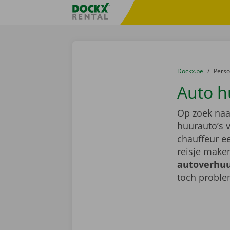
Ga naar inhoud
Taalselectie overslaan
Fratello DEMO
U bevindt zich hi
van
Dockx.be
naar
Pers
Auto h
Op zoek naa
huurauto’s 
chauffeur ee
reisje make
autoverhuu
toch probl