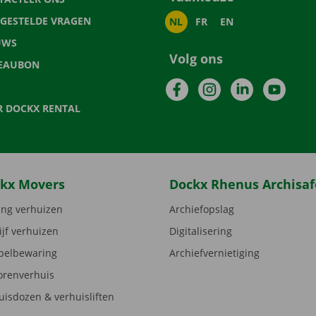
LGESTELDE VRAGEN
NL
FR
EN
UWS
Volg ons
EAUBON
Facebook
Instagram
LinkedIn
YouTu
R DOCKX RENTAL
kx Movers
Dockx Rhenus Archisaf
ng verhuizen
Archiefopslag
ijf verhuizen
Digitalisering
elbewaring
Archiefvernietiging
orenverhuis
uisdozen & verhuisliften