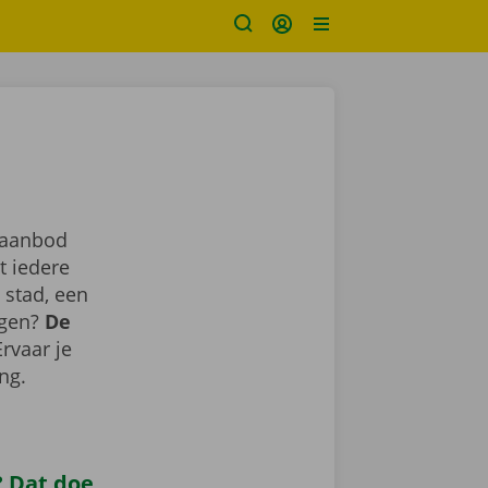
 aanbod
t iedere
 stad, een
agen?
De
Ervaar je
ing.
 Dat doe