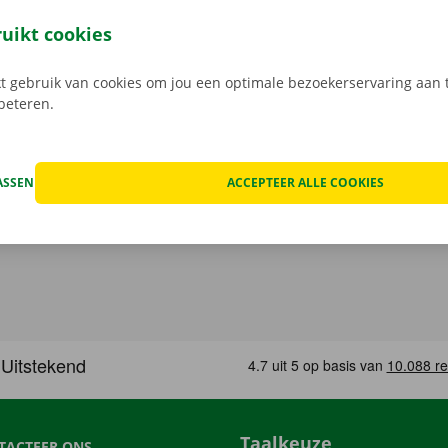
open, kan het voorkomen dat je huurwagen onderweg een te
at geval staat er 24/7 assistentie en pechverhelping voor je k
ruikt cookies
rtrek je zorgeloos op pad met je huurauto.
 gebruik van cookies om jou een optimale bezoekerservaring aan t
rbeteren.
ASSEN
ACCEPTEER ALLE COOKIES
Taalkeuze
TACTEER ONS