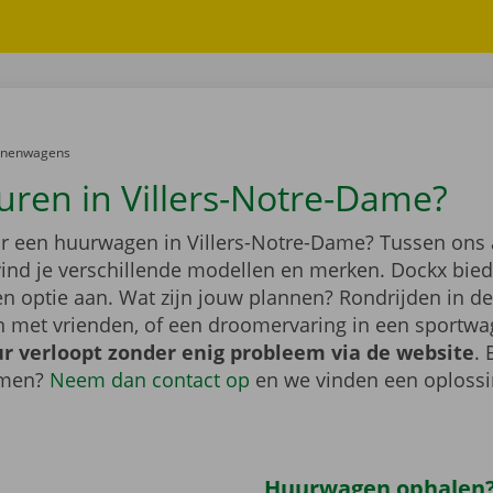
er:
onenwagens
uren in Villers-Notre-Dame?
r een huurwagen in Villers-Notre-Dame? Tussen ons
vind je verschillende modellen en merken. Dockx bied
n optie aan. Wat zijn jouw plannen? Rondrijden in de
n met vrienden, of een droomervaring in een sportw
r verloopt zonder enig probleem via de website
. 
emen?
Neem dan contact op
en we vinden een oploss
Huurwagen ophalen?