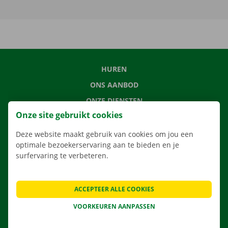
HUREN
ONS AANBOD
ONZE DIENSTEN
Onze site gebruikt cookies
LOCATIES
APP
Deze website maakt gebruik van cookies om jou een
optimale bezoekerservaring aan te bieden en je
VERHUISOPLOSSINGEN
surfervaring te verbeteren.
ACCEPTEER ALLE COOKIES
CONTACTEER ONS
VOORKEUREN AANPASSEN
VEELGESTELDE VRAGEN
NIEUWS