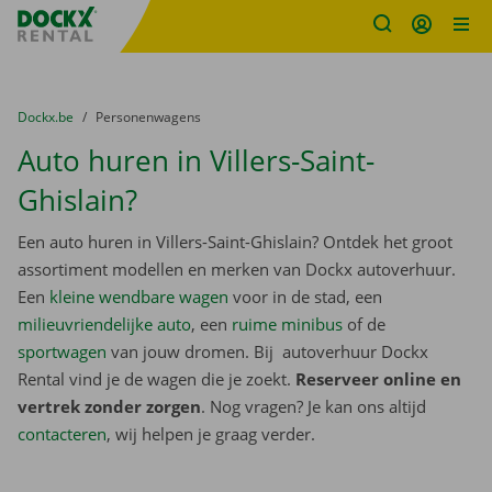
Fratello DEMO
Ga naar inhoud
Taalselectie overslaan
U bevindt zich hier:
van
Dockx.be
naar
Personenwagens
Auto huren in Villers-Saint-
Ghislain?
Een auto huren in Villers-Saint-Ghislain? Ontdek het groot
assortiment modellen en merken van Dockx autoverhuur.
Een
kleine wendbare wagen
voor in de stad, een
milieuvriendelijke auto
, een
ruime minibus
of de
sportwagen
van jouw dromen. Bij autoverhuur Dockx
Rental vind je de wagen die je zoekt.
Reserveer online en
vertrek zonder zorgen
. Nog vragen? Je kan ons altijd
contacteren
, wij helpen je graag verder.