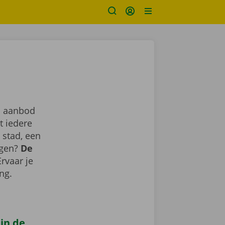
s aanbod
t iedere
 stad, een
agen?
De
Ervaar je
ing.
 in de