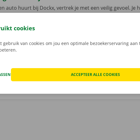
n auto huurt bij Dockx, vertrek je met een veilig gevoel. Je 
n pechverhelping in heel Europa wanneer je huurwagen een
aak je ook geen zorgen om verborgen kosten na het huren v
ruikt cookies
 staat van de auto voor vertrek samen in beeld.
Transpara
 service: daar gaan we voor.
 gebruik van cookies om jou een optimale bezoekerservaring aan t
rbeteren.
ASSEN
ACCEPTEER ALLE COOKIES