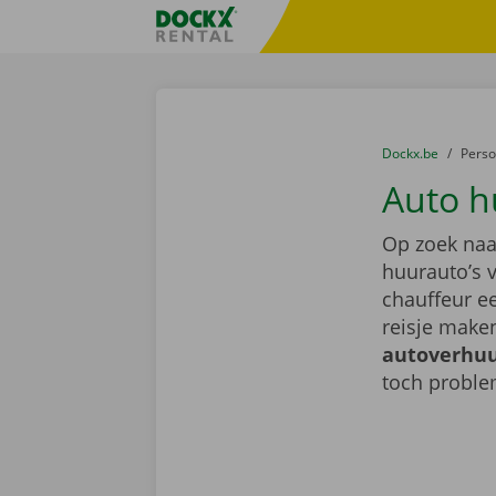
Ga naar inhoud
Taalselectie overslaan
Fratello DEMO
U bevindt zich hi
van
Dockx.be
naar
Pers
Auto h
Op zoek naa
huurauto’s 
chauffeur ee
reisje make
autoverhuu
toch probl