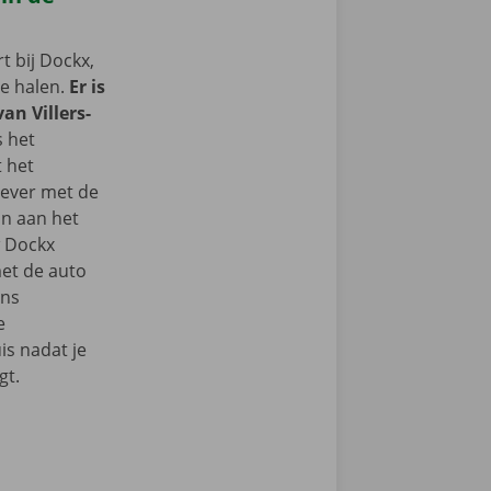
 bij Dockx,
te halen.
Er is
van Villers-
s het
t het
iever met de
n aan het
w Dockx
et de auto
ons
e
s nadat je
gt.