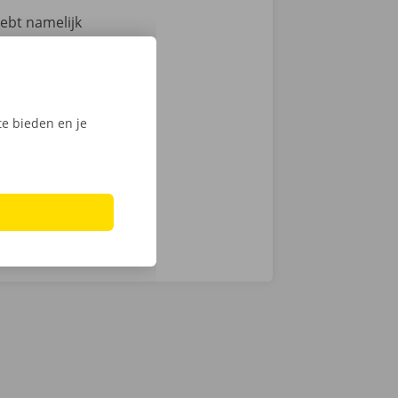
hebt namelijk
 technische
an de auto.
ntie en een
e bieden en je