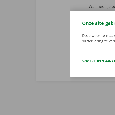
Wanneer je ee
assistentie e
fout heeft. M
Onze site geb
We brengen de
persoonlijke
Deze website maakt
surfervaring te ve
VOORKEUREN AANP