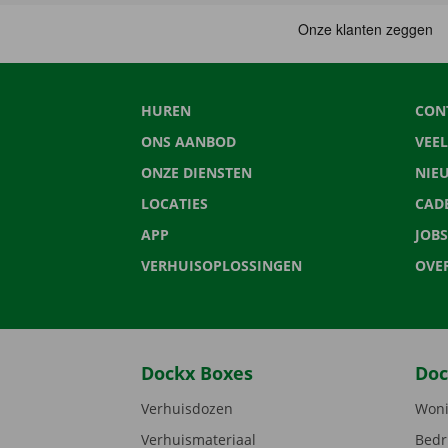
HUREN
CON
ONS AANBOD
VEE
ONZE DIENSTEN
NIE
LOCATIES
CAD
APP
JOBS
VERHUISOPLOSSINGEN
OVE
Dockx Boxes
Doc
Verhuisdozen
Woni
Verhuismateriaal
Bedr