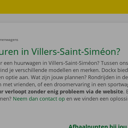
er:
onenwagens
uren in Villers-Saint-Siméon?
r een huurwagen in Villers-Saint-Siméon? Tussen on
vind je verschillende modellen en merken. Dockx bied
n optie aan. Wat zijn jouw plannen? Rondrijden in de
n met vrienden, of een droomervaring in een sportw
r verloopt zonder enig probleem via de website
. 
emen?
Neem dan contact op
en we vinden een oploss
Afhaalpunten bij jou