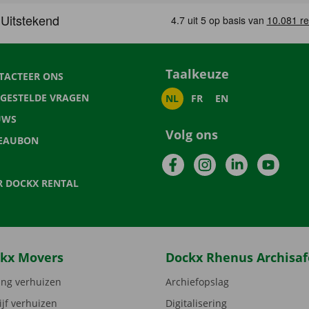
Taalkeuze
TACTEER ONS
LGESTELDE VRAGEN
NL
FR
EN
UWS
Volg ons
EAUBON
Facebook
Instagram
LinkedIn
YouTu
R DOCKX RENTAL
kx Movers
Dockx Rhenus Archisaf
ng verhuizen
Archiefopslag
ijf verhuizen
Digitalisering