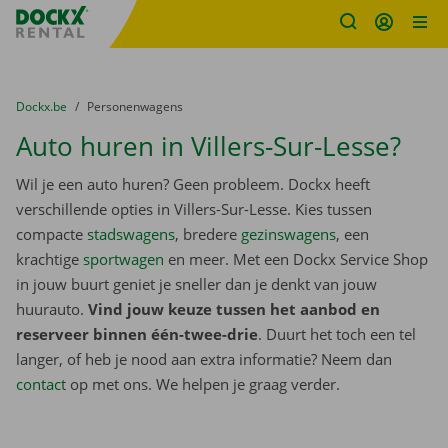
Fratello DEMO
Ga naar inhoud
Taalselectie overslaan
U bevindt zich hier:
van
Dockx.be
naar
Personenwagens
Auto huren in Villers-Sur-Lesse?
Wil je een auto huren? Geen probleem. Dockx heeft
verschillende opties in Villers-Sur-Lesse. Kies tussen
compacte
stadswagens
, bredere
gezinswagens
, een
krachtige
sportwagen
en meer. Met een Dockx Service Shop
in jouw buurt geniet je sneller dan je denkt van jouw
huurauto.
Vind jouw keuze tussen het aanbod en
reserveer binnen één-twee-drie
. Duurt het toch een tel
langer, of heb je nood aan extra informatie? Neem dan
contact
op met ons. We helpen je graag verder.