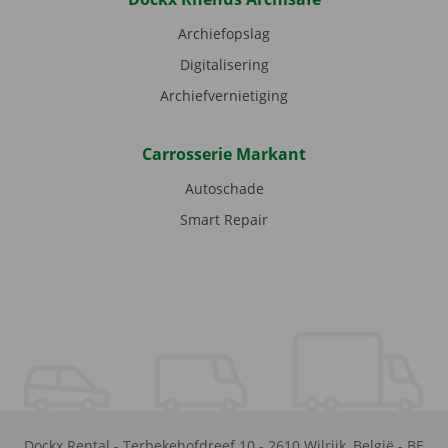
Archiefopslag
Digitalisering
Archiefvernietiging
Carrosserie Markant
Autoschade
Smart Repair
Dockx Rental
-
Terbekehofdreef 10
-
2610
Wilrijk
,
België
-
BE