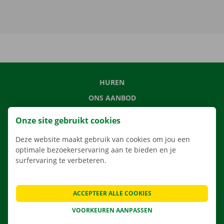
HUREN
ONS AANBOD
ONZE DIENSTEN
Onze site gebruikt cookies
LOCATIES
Deze website maakt gebruik van cookies om jou een
APP
optimale bezoekerservaring aan te bieden en je
VERHUISOPLOSSINGEN
surfervaring te verbeteren.
ACCEPTEER ALLE COOKIES
CONTACTEER ONS
VOORKEUREN AANPASSEN
VEELGESTELDE VRAGEN