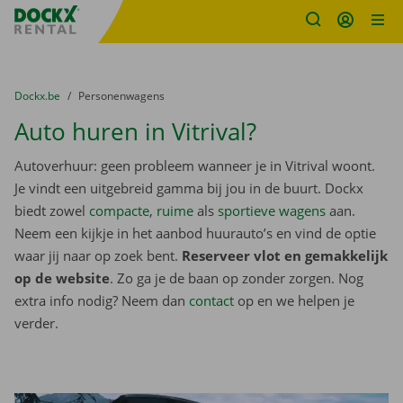
Fratello DEMO
Ga naar inhoud
Taalselectie overslaan
U bevindt zich hier:
van
Dockx.be
naar
Personenwagens
Auto huren in Vitrival?
Autoverhuur: geen probleem wanneer je in Vitrival woont.
Je vindt een uitgebreid gamma bij jou in de buurt. Dockx
biedt zowel
compacte
,
ruime
als
sportieve wagens
aan.
Neem een kijkje in het aanbod huurauto’s en vind de optie
waar jij naar op zoek bent.
Reserveer vlot en gemakkelijk
op de website
. Zo ga je de baan op zonder zorgen. Nog
extra info nodig? Neem dan
contact
op en we helpen je
verder.