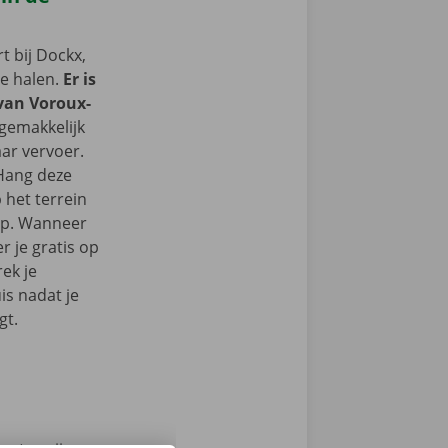
 bij Dockx,
te halen.
Er is
 van Voroux-
 gemakkelijk
ar vervoer.
 Hang deze
 het terrein
op. Wanneer
r je gratis op
ek je
s nadat je
gt.