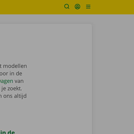
nt modellen
oor in de
wagen
van
je zoekt.
 ons altijd
 in de