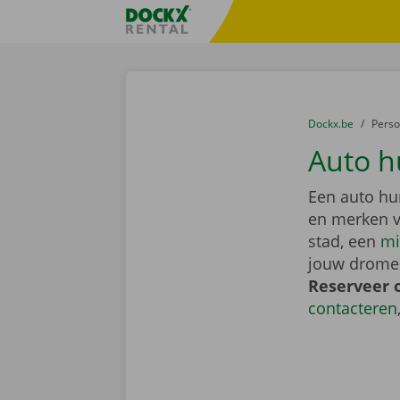
Ga naar inhoud
Taalselectie overslaan
Fratello DEMO
U bevindt zich hi
van
Dockx.be
naar
Pers
Auto h
Een auto hu
en merken v
stad, een
mi
jouw dromen
Reserveer 
contacteren