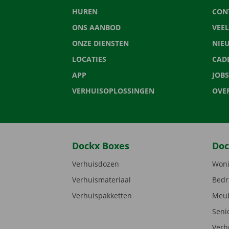
HUREN
CON
ONS AANBOD
VEE
ONZE DIENSTEN
NIE
LOCATIES
CAD
APP
JOBS
VERHUISOPLOSSINGEN
OVE
Dockx Boxes
Doc
Verhuisdozen
Woni
Verhuismateriaal
Bedr
Verhuispakketten
Meub
Seni
Verh