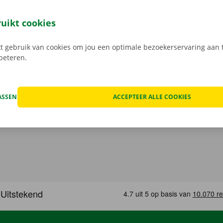
uto bij Dockx? Dan geniet je van enkele voordelen. Transpar
nlijke service zijn ons uithangbord. Daarnaast geniet je oo
ruikt cookies
n pechverhelping binnen heel Europa indien je huurwagen e
 rij je zonder zorgen rond in je huurauto
.
 gebruik van cookies om jou een optimale bezoekerservaring aan t
rbeteren.
ASSEN
ACCEPTEER ALLE COOKIES