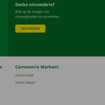
Dockx nieuwsbrief
Blijf op de hoogte van
nieuwigheden en promoties
INSCHRIJVEN
be
e
Carrosserie Markant
Autoschade
Smart Repair