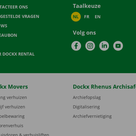
Taalkeuze
TACTEER ONS
LGESTELDE VRAGEN
NL
FR
EN
UWS
Volg ons
EAUBON
Facebook
Instagram
LinkedIn
YouTu
R DOCKX RENTAL
kx Movers
Dockx Rhenus Archisaf
ng verhuizen
Archiefopslag
ijf verhuizen
Digitalisering
elbewaring
Archiefvernietiging
orenverhuis
uisdozen & verhuisliften