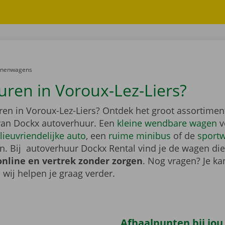
er:
onenwagens
uren in Voroux-Lez-Liers?
ren in Voroux-Lez-Liers? Ontdek het groot assortime
an Dockx autoverhuur. Een
kleine wendbare wagen
v
lieuvriendelijke auto
, een
ruime minibus
of de
sport
. Bij autoverhuur Dockx Rental vind je de wagen die 
online en vertrek zonder zorgen
. Nog vragen? Je kan
, wij helpen je graag verder.
Afhaalpunten bij jou