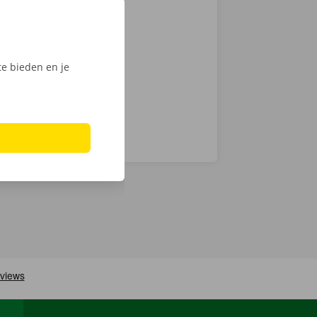
ante prijzen
k van 24/7
en technische
e bieden en je