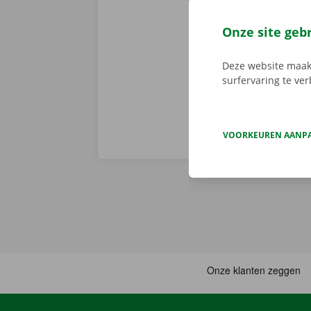
Huur je een a
en een persoo
Onze site geb
assistentie e
fout heeft.
Zo
Deze website maakt
surfervaring te ve
VOORKEUREN AANP