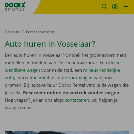
Fratello DEMO
Ga naar inhoud
Taalselectie overslaan
U bevindt zich hier:
van
Dockx.be
naar
Personenwagens
Auto huren in Vosselaar?
Een auto huren in Vosselaar? Ontdek het groot assortiment
modellen en merken van Dockx autoverhuur. Een
kleine
wendbare wagen
voor in de stad, een
milieuvriendelijke
auto
, een
ruime minibus
of de
sportwagen
van jouw
dromen. Bij autoverhuur Dockx Rental vind je de wagen die
je zoekt.
Reserveer online en vertrek zonder zorgen
.
Nog vragen? Je kan ons altijd
contacteren
, wij helpen je
graag verder.