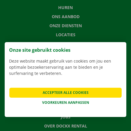
HUREN
ONS AANBOD
ONZE DIENSTEN
LOCATIES
APP
Onze site gebruikt cookies
VERHUISOPLOSSINGEN
Deze website maakt gebruik van cookies om jou een
optimale bezoekerservaring aan te bieden en je
surfervaring te verbeteren.
CONTACTEER ONS
VEELGESTELDE VRAGEN
ACCEPTEER ALLE COOKIES
NIEUWS
VOORKEUREN AANPASSEN
CADEAUBON
JOBS
OVER DOCKX RENTAL