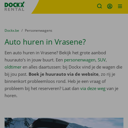
Fratello DEMO
Ga naar inhoud
Taalselectie overslaan
U bevindt zich hier:
van
Dockx.be
naar
Personenwagens
Auto huren in Vrasene?
Een auto huren in Vrasene? Bekijk het grote aanbod
huurauto’s in jouw buurt. Een
personenwagen
,
SUV
,
oldtimer
en alles daartussen: bij Dockx vind je de wagen die
bij jou past.
Boek je huurauto via de website
, zo rij je
binnenkort probleemloos rond. Heb je een vraag of
probleem bij het reserveren? Laat dan
via deze weg
van je
horen.