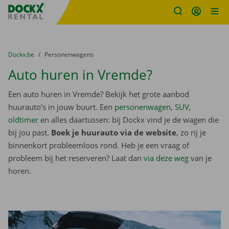
Fratello DEMO
Ga naar inhoud
Taalselectie overslaan
U bevindt zich hier:
van
Dockx.be
naar
Personenwagens
Auto huren in Vremde?
Een auto huren in Vremde? Bekijk het grote aanbod
huurauto’s in jouw buurt. Een
personenwagen
,
SUV
,
oldtimer
en alles daartussen: bij Dockx vind je de wagen die
bij jou past.
Boek je huurauto via de website
, zo rij je
binnenkort probleemloos rond. Heb je een vraag of
probleem bij het reserveren? Laat dan
via deze weg
van je
horen.