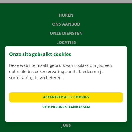
HUREN
ONS AANBOD
ONZE DIENSTEN
LOCATIES
APP
Onze site gebruikt cookies
VERHUISOPLOSSINGEN
Deze website maakt gebruik van cookies om jou een
optimale bezoekerservaring aan te bieden en je
surfervaring te verbeteren.
CONTACTEER ONS
ACCEPTEER ALLE COOKIES
VEELGESTELDE VRAGEN
NIEUWS
VOORKEUREN AANPASSEN
CADEAUBON
JOBS